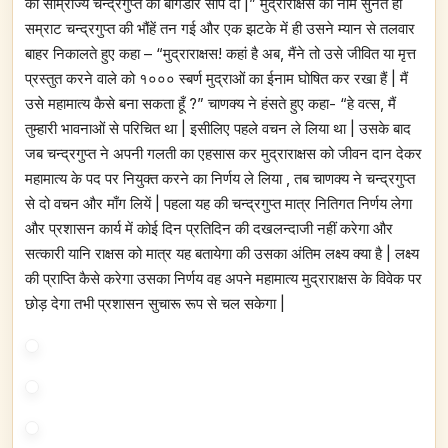
की साम्राज्य चन्द्रगुप्त की बागडोर सौंप दो |” मुद्राराक्षस का नाम सुनते ही
सम्राट चन्द्रगुप्त की भौंहें तन गई और एक झटके में ही उसने म्यान से तलवार
बाहर निकालते हुए कहा – “मुद्राराक्षस! कहां है अब, मैंने तो उसे जीवित या मृत्त
प्रस्तुत करने वाले को १००० स्बर्ण मुद्राओं का ईनाम घोषित कर रखा हैं | मैं
उसे महामात्य कैसे बना सकता हूँ ?” चाणक्य ने हंसते हुए कहा- “हे वत्स, मैं
तुम्हारी भावनाओं से परिचित था | इसीलिए पहले वचन ले लिया था | उसके बाद
जब चन्द्रगुप्त ने अपनी गलती का एहसास कर मुद्राराक्षस को जीवन दान देकर
महामात्य के पद पर नियुक्त करने का निर्णय ले लिया , तब चाणक्य ने चन्द्रगुप्त
से दो वचन और माँग लियें | पहला यह की चन्द्रगुप्त मात्र नितिगत निर्णय लेगा
और प्रशासन कार्य में कोई दिन प्रतिदिन की दखलन्दाजी नहीं करेगा और
सत्कारी यानि राक्षस को मात्र यह बतायेगा की उसका अंतिम लक्ष्य क्या है | लक्ष्य
की प्राप्ति कैसे करेगा उसका निर्णय वह अपने महामात्य मुद्राराक्षस के विवेक पर
छोड़ देगा तभी प्रशासन सुचारू रूप से चल सकेगा |