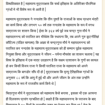
विश्वविख्यात है | महामात्य मुद्राराक्षस कि चर्चा इतिहास के अतिरिक्त पौराणिक
ग्रंथों मे भी विशेष रूप से आती है |
महामात्य मुद्राराक्षस ने नन्दवंश कि तीन पुश्तों के राजाओं के साथ प्रधान मंत्री
का कार्य किया और लगभग ५० वर्ष तक नन्दवंश के महामात्य के रूप में मगध
साम्राज्य पर शासन किया | ईसा के ३६४ वर्ष पूर्व जब चन्द्र गुप्त मौर्य ने
महापदमनन्द को पराजित कर मौर्यवंश कि स्थापना कि, तब अपने गुरु कूटनीतिज्ञं
कौटिल्य (पंडित चाणक्य) कि आज्ञा से चन्द्रगुप्त मौर्य ने महापदमनन्द को
पराजित कर नन्दवंश के महामात्य मुद्राराक्षस को ही सम्मान पूर्वक महामात्य
नियुक्त किया और मुद्राराक्षस ने जीवन – पर्यन्त मौयवंश का शासन चलाया | यह
विश्व के इतिहास में एक मात्र उदहारण है कि सक्षम प्रशासन के गुणों का कायल
हो कर किसी विजय राजा ने किसी पराजित राजा के महामात्य को अपने
साम्राज्य कि बागडोर सौंप दी हो | मुद्राराक्षस कि मृत्यु ऐतिहासिक ग्रंथों के
अनुसार ८८ वर्ष कि आयु में हुई थी और अपने जीवन के अंत तक उन्होंने
महामात्य के रूप में राजकीय कार्य किये थे |
चित्रगुप्त मौर्य ने मुद्राराक्षस को महामात्य कैसे बनाया , इसका भी एक अत्यन्त
ही दिलसस्प प्रसंग प्रचलित हो | कहते हैं कि महापदमनन्द के पराजय के बाद
चित्रगुप्त ने ४० दिनों के राजकीय जश्न का ऐलान कर दिया था | देस के