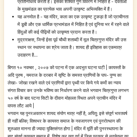
प्रतिनिधित्व करती है। इसका शाश्वत गुण विवरण में निहित है - देवताओं
के मुखमंडल का प्रत्येक भाव अपनी उत्कृष्ट अभिव्यक्ति में हैं।
यह अनमोल है - यह मंदिर, कला का एक उत्कृष्ट टुकड़ा है जो प्राचीनता
में डूबी और एक धार्मिक प्रभामंडल में निहित है एवं दुनिया भर में रहने वाले
हिंदुओं की कई पीढ़ियों को उत्कृष्ता प्रदान करता है।
मुद्राराक्षस, जिन्हें ईसा पूर्व चौथी शताब्दी में मूल चित्रगुप्त मंदिर की उस
स्थान पर स्थापना का श्रेय जाता है। शायद ही इतिहास का एकमात्र
उदाहरण है...
बिगत १० नवम्बर , २००७ को पटना में एक अदभुत घटना घटी | कायस्तों के
अदि पुरुष , यमराज के दरबार में सृष्टि के समस्त प्राणियों के पाप- पुण्य का
लेखा- जोखा रखने वाले एवं प्राणियों द्वारा पृथ्वी पर किये गये कर्मो का न्याय
संगत विचार कर उनके भविष्य का निर्धारण करने वाले भगवान चित्रगुप्त लगभग
५० वर्ष के बाद पटना सिटी के दीवान मोहल्ला स्थित अपने प्राचीन मंदिर में
वापस लौट आये |
भगवान यह पुनरअवतरन शायद संयोग मात्र नहीं है, अपितु; इसे संपूर्ण भारतवर्ष
ही नहीं बल्कि; विश्वभर के कायस्त समाज के नवजागरण एवं पुनरोत्थान की
शुरुआत मानना ही ज्यादा युक्तिसंगत होगा | मंदिर में मूर्ति की पुनरस्थापना के
बाद संपुर्ण कायस्त समाज में, विशेष कर युवा वर्ग में जिस प्रकार से नवचेतना का