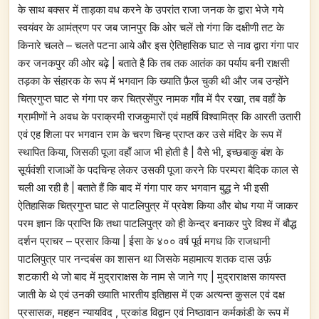
के साथ बक्सर में ताड़का वध करने के उपरांत राजा जनक के द्वारा भेजे गये
स्वयंवर के आमंत्रण पर जब जानपुर कि ओर चलें तो गंगा कि दक्षीणी तट के
किनारे चलते – चलते पटना आये और इस ऐतिहासिक घाट से नाव द्वारा गंगा पार
कर जनकपुर की ओर बढ़े | बताते है कि तब तक आतंक का पर्याय बनी राक्षसी
तड़का के संहारक के रूप में भगवान कि ख्याति फ़ैल चुकी थी और जब उन्होंने
चित्रगुप्त घाट से गंगा पर कर चित्रसेंपुर नामक गाँव में पैर रखा, तब वहाँ के
ग्रामीणों ने अवध के पराक्रमी राजकुमारों एवं महर्षि विश्वामित्र कि आरती उतारी
एवं एह शिला पर भगवान राम के चरण चिन्ह प्राप्त कर उसे मंदिर के रूप में
स्थापित किया, जिसकी पूजा वहाँ आज भी होती है | वैसे भी, इच्छबाकु बंश के
सूर्यवंशी राजाओं के पदचिन्ह लेकर उसकी पूजा करने कि परम्परा बैदिक काल से
चली आ रही है | बताते हैं कि बाद में गंगा पार कर भगवान बुद्ध ने भी इसी
ऐतिहासिक चित्रगुप्त घाट से पाटलिपुत्र में प्रवेश किया और बोध गया में जाकर
परम ज्ञान कि प्राप्ति कि तथा पाटलिपुत्र को ही केन्द्र बनाकर पुरे विश्व में बौद्ध
दर्शन प्राचर – प्रसार किया | ईसा के ४०० वर्ष पूर्व मगध कि राजधानी
पाटलिपुत्र पार नन्दबंस का शासन था जिसके महामात्य शतक दास उर्फ़
शटकारी थे जो बाद में मुद्राराक्षस के नाम से जाने गए | मुद्राराक्षस कायस्त
जाती के थे एवं उनकी ख्याति भारतीय इतिहास में एक अत्यन्त कुसल एवं दक्ष
प्रसासक, महहन न्यायविद , प्रकांड विद्वान एवं निष्ठावान कर्मकांडी के रूप में