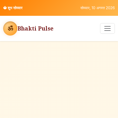
🔱
शुभ सोमवार
सोमवार, 10 अगस्त 2026
ॐ
Bhakti Pulse