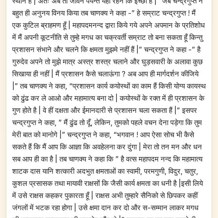
स्थान है | अतः अब तो जीवन पर्यन्त यहीं रहने कि इच्छा है |” जब चन्द्रगुप्त ने
बहुत ही अनुनय विनय किया तब चाणक्य ने कहा -” हे सम्राट चन्द्रगुप्त ! मैं
एक कुटिल ब्राहमण हूँ | महापदमनन्द द्वारा किये गये अपने अपमान के प्रतिशोध
में मैं अपनी कूटनीति से तुम्हे मगध का चक्रवर्ती सम्राट तो बना सकता हूँ किन्तु
प्रशासन संभाने और चलने कि क्षमता मुझमे नहीं हैं |” चन्द्रगुप्त ने कहा -” है
गुरुदेव अपने तो मुझे मात्र अस्त्र शस्त्र चलाने और घुड़सवारी के अलावा कुछ
सिखाया ही नहीं | मैं प्रशासन कैसे चलाऊंगा ? अब आप ही मार्गदर्शन कीजिये
|” तब चाणक्य ने कहा, “प्रशासन कार्य कयोस्थों का काम हैं किसी योग्य कायस्थ
को ढुंढ कर ले आओ और महामात्य बना दो | कयोस्थों के रक्त में ही प्रशासन के
गुण होते है | वे हीं दक्षता और ईमानदारी से प्रशासन चला सकता हैं |” इसपर
चन्द्रगुप्त ने कहा, ” मैं ढुंढ तो दूँ, लेकिन, तुमको पहले वचन देना पड़ेगा कि तुम
मेरी बात को मानोगे |” चन्द्रगुप्त ने कहा, “भगवान ! आप ऐसा सोच भी कैसे
सकते हैं कि मैं आप कि आज्ञा कि अवहेलना कर दुंगा | मेरा तो तन मन और धन
सब आप ही का है | तब चाणक्य ने कहा कि ” है वत्स महापदम नन्द कि महामात्य
शाटक दास यानि शत्कारी अदभुत क्षमताओं का स्वामी, परमगुणी, विदुर, चतुर,
कुशल प्रसासक तथा मायावी राक्षसों कि जैसी कार्य क्षमता का धनी है |इसी लिये
में उसे राक्षस कहकर पुकारता हूँ | राक्षस अभी तुम्हारे सैनिको से छिपकर कहीं
जंगलों में भटक रहा होगा | उसे क्षमा दान कर दो और स-सम्मान लाकर मगध