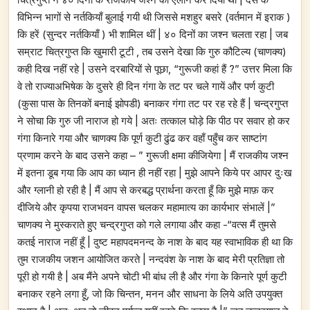
विभिन्न भागों से नर्तकियाँ बुलाई गयी थी जिससे मशहुर बसरे (वर्तमान में इराक )
कि हरें (सुन्दर नर्तकियाँ ) भी शामिल थीं | ४० दिनों का जश्न चलता रहा | जब
सम्राट चित्रगुप्त कि खुमारी टूटी , तब उसने देखा कि गुरु कौटिल्य (चाणक्य)
कही दिख नहीं रहे | उसने दरबारियों से पूछा, “गुरूजी कहां हैं ?” उत्तर मिला कि
वे तो राज्याअभिषेक के दुसरे ही दिन गंगा के तट पर चले गायें और पर्ण कुटी
(कुसा पास के तिनकों बनाई झोपडी) बनाकर गंगा तट पर रह रहे हैं | चन्द्रगुप्त
ने सोचा कि गुरु जी नाराज हो गये | अतः तत्काल घोड़े कि पीठ पर सवार हो कर
गंगा किनारे गया और चाणक्य कि पूर्ण कुटी ढुंढ कर वहाँ पहुँच कर साष्टांग
प्रणाम करने के बाद उसने कहा – ” गुरूजी क्षमा कीजियेगा | मैं राजकीय जश्न
में इतना डूब गया कि आप का ध्यान ही नहीं रहा | मुझे आपने किये पर आपर दुःख
और ग्लानी हो रही है | मैं आप से करबद्ध प्रार्थना करता हूँ कि मुझे माफ़ कर
दीजिये और कृपया राजभवन वापस चलकर महामात्य का कार्यभार संभालें |”
चाणक्य ने मुस्कराते हुए चन्द्रगुप्त को गले लगाया और कहा -“वत्स मैं तुमसे
कतई नाराज नहीं हूँ | दुष्ट महापदमनन्द के नाश के बाद यह स्वाभाविक ही था कि
तुम राजकीय जशन आयोजित करते | नन्दवंश के नाश के बाद मेरी प्रतिज्ञा तो
पूरी हो गयी है | अब मैंने अपने चोटी भी बांध ली है और गंगा के किनारे पूर्ण कुटी
बनाकर रहने लगा हूँ, जो कि चिन्तन, मनन और साधना के लिये अति उपयुक्त