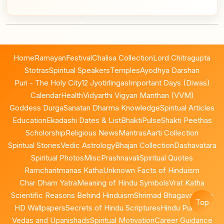
Home
Ramayan
Festival
Chalisa Collection
Lord Chitragupta
Stotras
Spiritual Speakers
Temples
Ayodhya Darshan
Puri - The Holy City
12 Jyotirlingas
Important Days (Diwas)
Calendar
Health
Vidyarthi Vigyan Manthan (VVM)
Goddess Durga
Sanatan Dharma Knowledge
Spiritual Articles
Education
Ekadashi Dates & List
BhaktiPulse
Shakti Peethas
Scholorship
Religious News
Mantras
Aarti Collection
Spiritual Stories
Vedic Astrology
Bhajan Collection
Dashavatara
Spiritual Photos
Misc
Prashnavali
Spiritual Quotes
Ramcharitmanas Katha
Unknown Facts of Hinduism
Char Dham Yatra
Meaning of Hindu Symbols
Vrat Katha
Scientific Reasons Behind Hinduism
Shrimad Bhagavad Gita
Top
HD Wallpapers
Secrets of Hindu Scriptures
Hindu Puranas
Vedas and Upanishads
Spiritual Motivation
Career Guidance