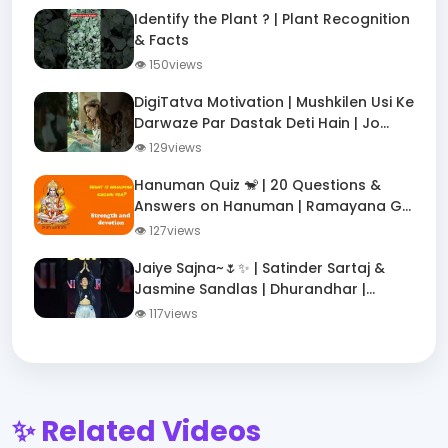
Identify the Plant ? | Plant Recognition
& Facts
👁 150views
DigiTatva Motivation | Mushkilen Usi Ke
Darwaze Par Dastak Deti Hain | Jo
Girkar Bhi Uthte Hain
👁 129views
Hanuman Quiz 🐒 | 20 Questions &
Answers on Hanuman | Ramayana GK
Quiz
👁 127views
Jaiye Sajna~🌷✨ | Satinder Sartaj &
Jasmine Sandlas | Dhurandhar |
#dhurandhar #song #lyrics #music
👁 117views
✨ Related Videos