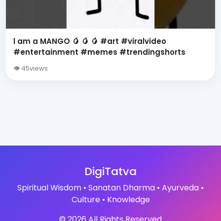
l am a MANGO 🥭 🥭 🥭 #art #viralvideo
#entertainment #memes #trendingshorts
👁 45views
DigiTatva
Spiritual Wisdom • Sanatan Dharma • Ayurveda •
Culture • Knowledge
© 2026 All Rights Reserved