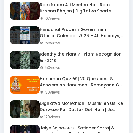
Ram Naam Ati Meetha Hai | Ram
Krishna Bhajan | DigiTatva Shorts
👁 167views
Himachal Pradesh Government
Official Calendar 2026 – All Holidays,
Festivals & Important Dates!
👁 166views
Identify the Plant ? | Plant Recognition
& Facts
👁 150views
Hanuman Quiz 🐒 | 20 Questions &
Answers on Hanuman | Ramayana GK
Quiz
👁 130views
DigiTatva Motivation | Mushkilen Usi Ke
Darwaze Par Dastak Deti Hain | Jo
Girkar Bhi Uthte Hain
👁 129views
Jaiye Sajna~🌷✨ | Satinder Sartaj &