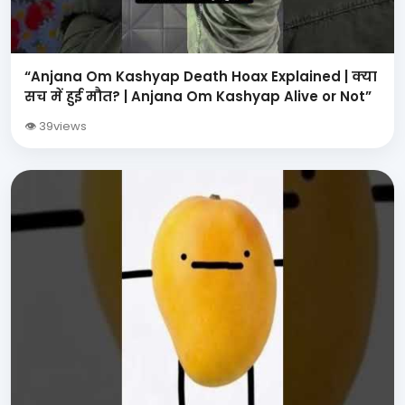
“Anjana Om Kashyap Death Hoax Explained | क्या
सच में हुई मौत? | Anjana Om Kashyap Alive or Not”
👁 39views