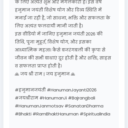
के लिए अत्यंत शुभ और मंगलकारी है। इस वर्ष
हनुमान जयंती विशेष योग और दिव्य स्थिति में
मनाई जा रही है, जो साधना, भक्ति और सफलता के
लिए अत्यंत फलदायी मानी जाती है।
इस वीडियो में जानिए हनुमान जयंती 2026 की
तिथि, पूजा मुहूर्त, विशेष योग, और इसका
आध्यात्मिक महत्व। कैसे बजरंगबली की कृपा से
जीवन की सभी बाधाएं दूर होती हैं और शक्ति, साहस
व सफलता प्राप्त होती है।
🙏 जय श्री राम | जय हनुमान 🙏
#हनुमानजयंती #HanumanJayanti2026
#जयश्रीराम #HanumanJi #Bajrangbali
#HanumanJanmotsav #SanatanDharma
#Bhakti #RamBhaktHanuman #SpiritualIndia