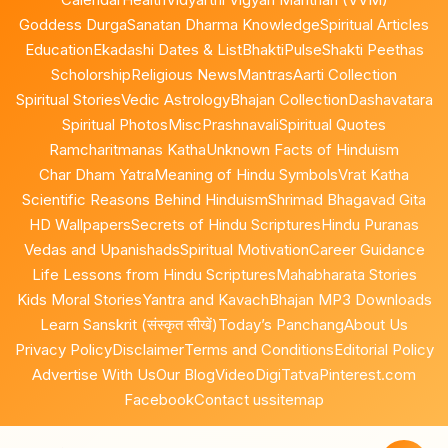
Goddess Durga
Sanatan Dharma Knowledge
Spiritual Articles
Education
Ekadashi Dates & List
BhaktiPulse
Shakti Peethas
Scholorship
Religious News
Mantras
Aarti Collection
Spiritual Stories
Vedic Astrology
Bhajan Collection
Dashavatara
Spiritual Photos
Misc
Prashnavali
Spiritual Quotes
Ramcharitmanas Katha
Unknown Facts of Hinduism
Char Dham Yatra
Meaning of Hindu Symbols
Vrat Katha
Scientific Reasons Behind Hinduism
Shrimad Bhagavad Gita
HD Wallpapers
Secrets of Hindu Scriptures
Hindu Puranas
Vedas and Upanishads
Spiritual Motivation
Career Guidance
Life Lessons from Hindu Scriptures
Mahabharata Stories
Kids Moral Stories
Yantra and Kavach
Bhajan MP3 Downloads
Learn Sanskrit (संस्कृत सीखें)
Today’s Panchang
About Us
Privacy Policy
Disclaimer
Terms and Conditions
Editorial Policy
Advertise With Us
Our Blog
Video
DigiTatva
Pinterest.com
Facebook
Contact us
sitemap