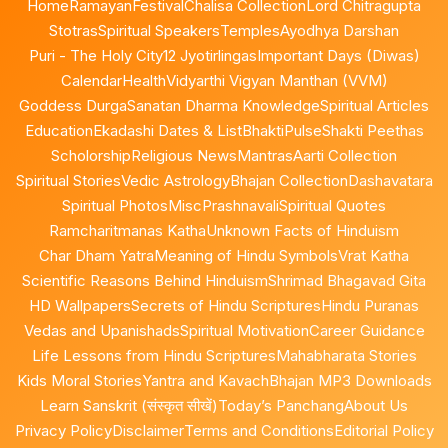
Home
Ramayan
Festival
Chalisa Collection
Lord Chitragupta
Stotras
Spiritual Speakers
Temples
Ayodhya Darshan
Puri - The Holy City
12 Jyotirlingas
Important Days (Diwas)
Calendar
Health
Vidyarthi Vigyan Manthan (VVM)
Goddess Durga
Sanatan Dharma Knowledge
Spiritual Articles
Education
Ekadashi Dates & List
BhaktiPulse
Shakti Peethas
Scholorship
Religious News
Mantras
Aarti Collection
Spiritual Stories
Vedic Astrology
Bhajan Collection
Dashavatara
Spiritual Photos
Misc
Prashnavali
Spiritual Quotes
Ramcharitmanas Katha
Unknown Facts of Hinduism
Char Dham Yatra
Meaning of Hindu Symbols
Vrat Katha
Scientific Reasons Behind Hinduism
Shrimad Bhagavad Gita
HD Wallpapers
Secrets of Hindu Scriptures
Hindu Puranas
Vedas and Upanishads
Spiritual Motivation
Career Guidance
Life Lessons from Hindu Scriptures
Mahabharata Stories
Kids Moral Stories
Yantra and Kavach
Bhajan MP3 Downloads
Learn Sanskrit (संस्कृत सीखें)
Today’s Panchang
About Us
Privacy Policy
Disclaimer
Terms and Conditions
Editorial Policy