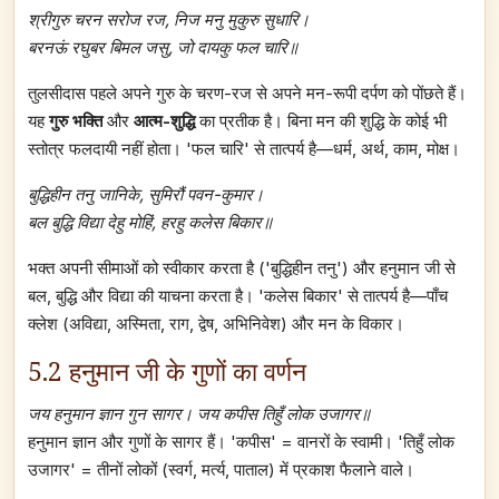
श्रीगुरु चरन सरोज रज, निज मनु मुकुरु सुधारि।
बरनऊं रघुबर बिमल जसु, जो दायकु फल चारि॥
तुलसीदास पहले अपने गुरु के चरण-रज से अपने मन-रूपी दर्पण को पोंछते हैं।
यह
गुरु भक्ति
और
आत्म-शुद्धि
का प्रतीक है। बिना मन की शुद्धि के कोई भी
स्तोत्र फलदायी नहीं होता। 'फल चारि' से तात्पर्य है—धर्म, अर्थ, काम, मोक्ष।
बुद्धिहीन तनु जानिके, सुमिरौं पवन-कुमार।
बल बुद्धि विद्या देहु मोहिं, हरहु कलेस बिकार॥
भक्त अपनी सीमाओं को स्वीकार करता है ('बुद्धिहीन तनु') और हनुमान जी से
बल, बुद्धि और विद्या की याचना करता है। 'कलेस बिकार' से तात्पर्य है—पाँच
क्लेश (अविद्या, अस्मिता, राग, द्वेष, अभिनिवेश) और मन के विकार।
5.2 हनुमान जी के गुणों का वर्णन
जय हनुमान ज्ञान गुन सागर। जय कपीस तिहुँ लोक उजागर॥
हनुमान ज्ञान और गुणों के सागर हैं। 'कपीस' = वानरों के स्वामी। 'तिहुँ लोक
उजागर' = तीनों लोकों (स्वर्ग, मर्त्य, पाताल) में प्रकाश फैलाने वाले।