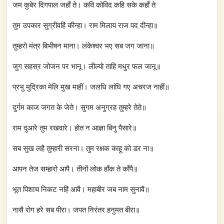
जम कुबेर दिगपाल जहाँ ते। कवि कोविद कहि सके कहाँ ते
तुम उपकार सुग्रीवहिं कीन्हा। राम मिलाय राज पद दीन्हा॥
तुम्हरो मंत्र बिभीषन माना। लंकेश्वर भए सब जग जाना॥
जुग सहस्र जोजन पर भानू। लील्यो ताहि मधुर फल जानू॥
प्रभु मुद्रिका मेलि मुख माहीं। जलधि लांघि गए अचरज नाहीं॥
दुर्गम काज जगत के जेते। सुगम अनुग्रह तुम्हरे तेते॥
राम दुआरे तुम रखवारे। होत न आज्ञा बिनु पैसारे॥
सब सुख लहै तुम्हारी सरना। तुम रक्षक काहू को डर ना॥
आपन तेज सम्हारो आपै। तीनों लोक हाँक ते काँपै॥
भूत पिशाच निकट नहिं आवै। महाबीर जब नाम सुनावै॥
नासै रोग हरे सब पीरा। जपत निरंतर हनुमत बीरा॥