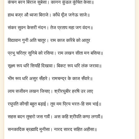
कंचन बरन बिराज सुबेसा। कानन कुंडल कुंचित केसा॥
हाथ बज्र औ ध्वजा बिराजे। काँधे मूँज जनेऊ साजे॥
संकर सुवन केसरी नंदन। तेज प्रताप महा जग वंदन॥
विद्यावान गुनी अति चातुर। राम काज करिबे को आतुर
प्रभु चरित्र सुनिबे को रसिया। राम लखन सीता मन बसिया॥
सूक्ष्म रूप धरि सियहिं दिखावा। बिकट रूप धरि लंक जरावा॥
भीम रूप धरि असुर सँहारे। रामचन्द्र के काज सँवारे॥
लाय सजीवन लखन जियाए। श्रीरघुबीर हरषि उर लाए
रघुपति कीन्ही बहुत बड़ाई। तुम मम प्रिय भरत-हि सम भाई॥
सहस बदन तुम्हरो जस गावैं। अस कहि श्रीपति कण्ठ लगावैं॥
सनकादिक ब्रह्मादि मुनीसा। नारद सारद सहित अहीसा॥