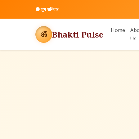
⚫
शुभ शनिवार
Home
Abo
Bhakti Pulse
ॐ
Us