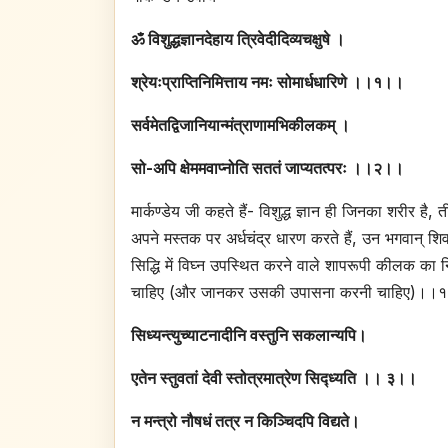
ॐ विशुद्धज्ञानदेहाय त्रिवेदीदिव्यचक्षुषे ।
श्रेयःप्राप्तिनिमित्ताय नमः सोमार्धधारिणे ।।१।।
सर्वमेतद्विजानियान्मंत्राणामभिकीलकम् ।
सो-अपि क्षेममवाप्नोति सततं जाप्यतत्परः ।।२।।
मार्कण्डेय जी कहते हैं- विशुद्ध ज्ञान ही जिनका शरीर है, ती
अपने मस्तक पर अर्धचंद्र धारण करते हैं, उन भगवान् शिव
सिद्धि में विघ्न उपस्थित करने वाले शापरूपी कीलक का न
चाहिए (और जानकर उसकी उपासना करनी चाहिए)।।
सिध्यन्त्युच्याटनादीनि वस्तुनि सकलान्यपि।
एतेन स्तुवतां देवी स्तोत्रमात्रेण सिद्ध्यति ।। ३।।
न मन्त्रो नौषधं तत्र न किञ्चिदपि विद्यते।