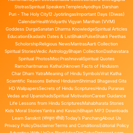
Stotras
Spiritual Speakers
Temples
Ayodhya Darshan
Puri - The Holy City
12 Jyotirlingas
Important Days (Diwas)
Calendar
Health
Vidyarthi Vigyan Manthan (VVM)
Goddess Durga
Sanatan Dharma Knowledge
Spiritual Articles
Education
Ekadashi Dates & List
BhaktiPulse
Shakti Peethas
Scholorship
Religious News
Mantras
Aarti Collection
Spiritual Stories
Vedic Astrology
Bhajan Collection
Dashavatara
Spiritual Photos
Misc
Prashnavali
Spiritual Quotes
Ramcharitmanas Katha
Unknown Facts of Hinduism
Char Dham Yatra
Meaning of Hindu Symbols
Vrat Katha
Scientific Reasons Behind Hinduism
Shrimad Bhagavad Gita
HD Wallpapers
Secrets of Hindu Scriptures
Hindu Puranas
Vedas and Upanishads
Spiritual Motivation
Career Guidance
Life Lessons from Hindu Scriptures
Mahabharata Stories
Kids Moral Stories
Yantra and Kavach
Bhajan MP3 Downloads
Learn Sanskrit (संस्कृत सीखें)
Today’s Panchang
About Us
Privacy Policy
Disclaimer
Terms and Conditions
Editorial Policy
Advertise With Us
Our Blog
Video
DigiTatva
Pinterest.com