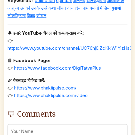
Keywords :
collection
spiritual
अनिरुद्ध
अनिरुद्धाचार्य
आध्यात्मिक
आश्रम
उनकी
उनके
उन्हें
कथा
जीवन
दास
दिया
नाम
बयानों
मीडिया
युवाओं
लोकप्रियता
विवाद
सोशल
🔔
हमारे YouTube चैनल को सब्सक्राइब करें:
👉
https://www.youtube.com/channel/UC76hj0iZcKkiW1YizHs0n
📘
Facebook Page:
👉
https://www.facebook.com/DigiTatvaPlus
🌿
वेबसाइट विजिट करें:
👉
https://www.bhaktipulse.com/
👉
https://www.bhaktipulse.com/video
💬 Comments