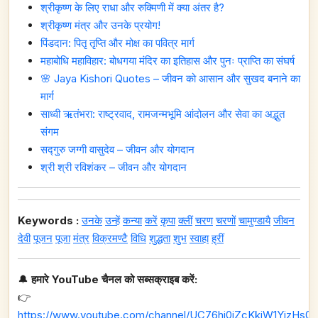
श्रीकृष्ण के लिए राधा और रुक्मिणी में क्या अंतर है?
श्रीकृष्ण मंत्र और उनके प्रयोग!
पिंडदान: पितृ तृप्ति और मोक्ष का पवित्र मार्ग
महाबोधि महाविहार: बोधगया मंदिर का इतिहास और पुनः प्राप्ति का संघर्ष
🌸 Jaya Kishori Quotes – जीवन को आसान और सुखद बनाने का
मार्ग
साध्वी ऋतंभरा: राष्ट्रवाद, रामजन्मभूमि आंदोलन और सेवा का अद्भुत
संगम
सद्गुरु जग्गी वासुदेव – जीवन और योगदान
श्री श्री रविशंकर – जीवन और योगदान
Keywords :
उनके
उन्हें
कन्या
करें
कृपा
क्लीं
चरण
चरणों
चामुण्डायै
जीवन
देवी
पूजन
पूजा
मंत्र
विक्रमण्टै
विधि
शुद्धता
शुभ
स्वाहा
ह्रीं
🔔
हमारे YouTube चैनल को सब्सक्राइब करें:
👉
https://www.youtube.com/channel/UC76hj0iZcKkiW1YizHs0n