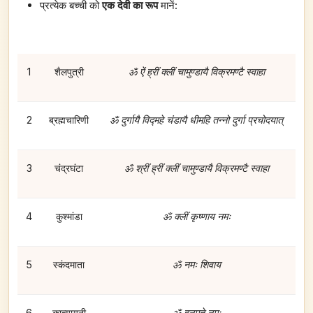
प्रत्येक बच्ची को
एक देवी का रूप
मानें:
1
शैलपुत्री
ॐ ऐं ह्रीं क्लीं चामुण्डायै विक्रमण्टै स्वाहा
2
ब्रह्मचारिणी
ॐ दुर्गायै विद्महे चंडायै धीमहि तन्नो दुर्गा प्रचोदयात्
3
चंद्रघंटा
ॐ श्रीं ह्रीं क्लीं चामुण्डायै विक्रमण्टै स्वाहा
4
कुश्मांडा
ॐ क्लीं कृष्णाय नमः
5
स्कंदमाता
ॐ नमः शिवाय
6
कात्यायनी
ॐ हनुमते नमः