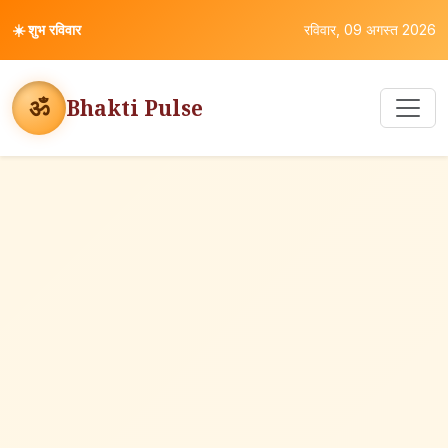
☀️
शुभ रविवार
रविवार, 09 अगस्त 2026
ॐ
Bhakti Pulse