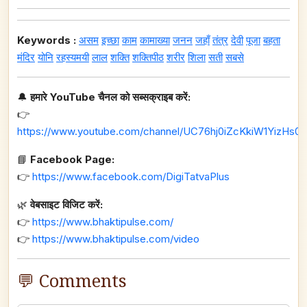
Keywords :
असम
इच्छा
काम
कामाख्या
जनन
जहाँ
तंत्र
देवी
पूजा
बहता
मंदिर
योनि
रहस्यमयी
लाल
शक्ति
शक्तिपीठ
शरीर
शिला
सती
सबसे
🔔
हमारे YouTube चैनल को सब्सक्राइब करें:
👉
https://www.youtube.com/channel/UC76hj0iZcKkiW1YizHs0n
📘
Facebook Page:
👉
https://www.facebook.com/DigiTatvaPlus
🌿
वेबसाइट विजिट करें:
👉
https://www.bhaktipulse.com/
👉
https://www.bhaktipulse.com/video
💬 Comments