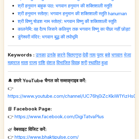
श्री हनुमान बाहुक पाठ: भगवान हनुमान की शक्तिशाली स्तुति
श्री हनुमान स्तोत्र: भगवान हनुमान की शक्तिशाली स्तुति hanuman
श्री विष्णु षोडश नाम स्तोत्रं: भगवान विष्णु की शक्तिशाली स्तुति
कालनेमि: वह दैत्य जिसने कलियुग तक भगवान विष्णु का पीछा नहीं छोड़ा!
डुंगेश्वरी मंदिर: भगवान बुद्ध की तपोभूमि
Keywords :
उनका
उनके
करने
चित्रगुप्त
देवी
नाम
पुत्र
बसे
भगवान
भेजा
महाराज
माता
राज्य
राशि
वंशज
विभाजित
विवाह
श्री
स्थापित
हुआ
🔔
हमारे YouTube चैनल को सब्सक्राइब करें:
👉
https://www.youtube.com/channel/UC76hj0iZcKkiW1YizHs0n
📘
Facebook Page:
👉
https://www.facebook.com/DigiTatvaPlus
🌿
वेबसाइट विजिट करें:
👉
https://www.bhaktipulse.com/