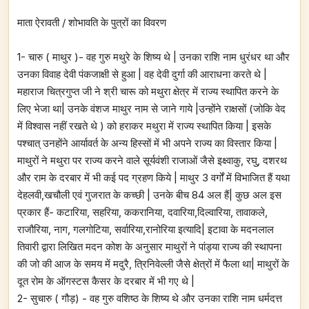
माता ऐरावती / शोभावति के पुत्रों का विवरण
1- चारु ( माथुर )- वह गुरु मथुरे के शिष्य थे | उनका राशि नाम धुरंधर था और
उनका विवाह देवी पंकजाक्षी से हुआ | वह देवी दुर्गा की आराधना करते थे |
महाराज चित्रगुप्त जी ने श्री चारू को मथुरा क्षेत्र में राज्य स्थापित करने के
लिए भेजा था| उनके वंशज माथुर नाम से जाने गाये |उन्होंने राक्षसों (जोकि वेद
में विश्वास नहीं रखते थे ) को हराकर मथुरा में राज्य स्थापित किया | इसके
पश्चात् उनहोंने आर्यावर्त के अन्य हिस्सों में भी अपने राज्य का विस्तार किया |
माथुरों ने मथुरा पर राज्य करने वाले सूर्यवंशी राजाओं जैसे इक्ष्वाकु, रघु, दशरथ
और राम के दरबार में भी कई पद ग्रहण किये | माथुर 3 वर्गों में विभाजित हैं यथा
देहलवी,खचौली एवं गुजरात के कच्छी | उनके बीच 84 अल हैं| कुछ अल इस
प्रकार हैं- कटारिया, सहरिया, ककरानिया, दवारिया,दिल्वारिया, तावाकले,
राजौरिया, नाग, गलगोटिया, सर्वारिया,रानोरिया इत्यादि| इटावा के मदनलाल
तिवारी द्वारा लिखित मदन कोश के अनुसार माथुरों ने पांड्या राज्य की स्थापना
की जो की आज के समय में मदुरै, त्रिनिवेल्ली जैसे क्षेत्रों में फैला था| माथुरों के
दूत रोम के ऑगस्टस कैसर के दरबार में भी गए थे |
2- सुचारु ( गौड़) - वह गुरु वशिष्ठ के शिष्य थे और उनका राशि नाम धर्मदत्त