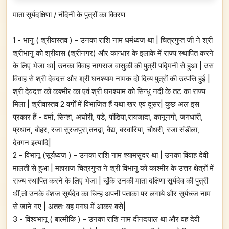
माता सूर्यदक्षिणा / नंदिनी के पुत्रों का विवरण
1 - भानु ( श्रीवास्तव ) - उनका राशि नाम धर्मध्वज था | चित्रगुप्त जी ने श्री
श्रीभानु को श्रीवास (श्रीनगर) और कान्धार के इलाके में राज्य स्थापित करने
के लिए भेजा था| उनका विवाह नागराज वासुकी की पुत्री पद्मिनी से हुआ | उस
विवाह से श्री देवदत्त और श्री घनश्याम नामक दो दिव्य पुत्रों की उत्पत्ति हुई |
श्री देवदत्त को कश्मीर का एवं श्री घनश्याम को सिन्धु नदी के तट का राज्य
मिला | श्रीवास्तव 2 वर्गों में विभाजित हैं यथा खर एवं दूसर| कुछ अल इस
प्रकार हैं - वर्मा, सिन्हा, अघोरी, पडे, पांडिया,रायजादा, कानूनगो, जगधारी,
प्रधान, बोहर, रजा सुरजपुरा,तनद्वा, वैद्य, बरवारिया, चौधरी, रजा संडीला,
देवगन इत्यादि|
2 - विभानू (सूर्यध्वज ) - उनका राशि नाम श्यामसुंदर था | उनका विवाह देवी
मालती से हुआ | महाराज चित्रगुप्त ने श्री विभानु को काश्मीर के उत्तर क्षेत्रों में
राज्य स्थापित करने के लिए भेजा | चूंकि उनकी माता दक्षिणा सूर्यदेव की पुत्री
थीं,तो उनके वंशज सूर्यदेव का चिन्ह अपनी पताका पर लगाये और सूर्यध्व्ज नाम
से जाने गए | अंततः वह मगध में आकर बसे|
3 - विश्वभानू ( बाल्मीकि ) - उनका राशि नाम दीनदयाल था और वह देवी