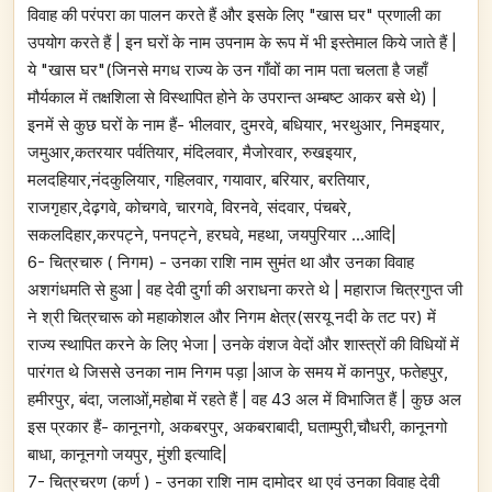
विवाह की परंपरा का पालन करते हैं और इसके लिए "खास घर" प्रणाली का
उपयोग करते हैं | इन घरों के नाम उपनाम के रूप में भी इस्तेमाल किये जाते हैं |
ये "खास घर"(जिनसे मगध राज्य के उन गाँवों का नाम पता चलता है जहाँ
मौर्यकाल में तक्षशिला से विस्थापित होने के उपरान्त अम्बष्ट आकर बसे थे) |
इनमें से कुछ घरों के नाम हैं- भीलवार, दुमरवे, बधियार, भरथुआर, निमइयार,
जमुआर,कतरयार पर्वतियार, मंदिलवार, मैजोरवार, रुखइयार,
मलदहियार,नंदकुलियार, गहिलवार, गयावार, बरियार, बरतियार,
राजगृहार,देढ़गवे, कोचगवे, चारगवे, विरनवे, संदवार, पंचबरे,
सकलदिहार,करपट्ने, पनपट्ने, हरघवे, महथा, जयपुरियार ...आदि|
6- चित्रचारु ( निगम) - उनका राशि नाम सुमंत था और उनका विवाह
अशगंधमति से हुआ | वह देवी दुर्गा की अराधना करते थे | महाराज चित्रगुप्त जी
ने श्री चित्रचारू को महाकोशल और निगम क्षेत्र(सरयू नदी के तट पर) में
राज्य स्थापित करने के लिए भेजा | उनके वंशज वेदों और शास्त्रों की विधियों में
पारंगत थे जिससे उनका नाम निगम पड़ा |आज के समय में कानपुर, फतेहपुर,
हमीरपुर, बंदा, जलाओं,महोबा में रहते हैं | वह 43 अल में विभाजित हैं | कुछ अल
इस प्रकार हैं- कानूनगो, अकबरपुर, अकबराबादी, घताम्पुरी,चौधरी, कानूनगो
बाधा, कानूनगो जयपुर, मुंशी इत्यादि|
7- चित्रचरण (कर्ण ) - उनका राशि नाम दामोदर था एवं उनका विवाह देवी