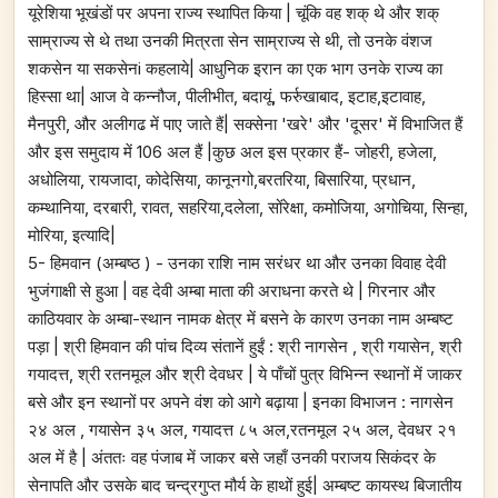
यूरेशिया भूखंडों पर अपना राज्य स्थापित किया | चूंकि वह शक् थे और शक्
साम्राज्य से थे तथा उनकी मित्रता सेन साम्राज्य से थी, तो उनके वंशज
शकसेन या सकसेनi कहलाये| आधुनिक इरान का एक भाग उनके राज्य का
हिस्सा था| आज वे कन्नौज, पीलीभीत, बदायूं, फर्रुखाबाद, इटाह,इटावाह,
मैनपुरी, और अलीगढ में पाए जाते हैं| सक्सेना 'खरे' और 'दूसर' में विभाजित हैं
और इस समुदाय में 106 अल हैं |कुछ अल इस प्रकार हैं- जोहरी, हजेला,
अधोलिया, रायजादा, कोदेसिया, कानूनगो,बरतरिया, बिसारिया, प्रधान,
कम्थानिया, दरबारी, रावत, सहरिया,दलेला, सोंरेक्षा, कमोजिया, अगोचिया, सिन्हा,
मोरिया, इत्यादि|
5- हिमवान (अम्बष्ठ ) - उनका राशि नाम सरंधर था और उनका विवाह देवी
भुजंगाक्षी से हुआ | वह देवी अम्बा माता की अराधना करते थे | गिरनार और
काठियवार के अम्बा-स्थान नामक क्षेत्र में बसने के कारण उनका नाम अम्बष्ट
पड़ा | श्री हिमवान की पांच दिव्य संतानें हुईं : श्री नागसेन , श्री गयासेन, श्री
गयादत्त, श्री रतनमूल और श्री देवधर | ये पाँचों पुत्र विभिन्न स्थानों में जाकर
बसे और इन स्थानों पर अपने वंश को आगे बढ़ाया | इनका विभाजन : नागसेन
२४ अल , गयासेन ३५ अल, गयादत्त ८५ अल,रतनमूल २५ अल, देवधर २१
अल में है | अंततः वह पंजाब में जाकर बसे जहाँ उनकी पराजय सिकंदर के
सेनापति और उसके बाद चन्द्रगुप्त मौर्य के हाथों हुई| अम्बष्ट कायस्थ बिजातीय