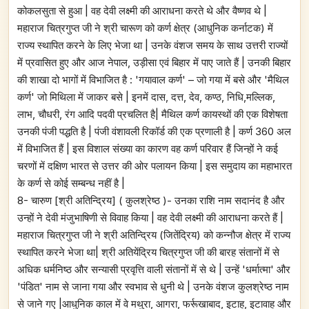
कोकलसुता से हुआ | वह देवी लक्ष्मी की आराधना करते थे और वैष्णव थे |
महाराज चित्रगुप्त जी ने श्री चारूण को कर्ण क्षेत्र (आधुनिक कर्नाटक) में
राज्य स्थापित करने के लिए भेजा था | उनके वंशज समय के साथ उत्तरी राज्यों
में प्रवासित हुए और आज नेपाल, उड़ीसा एवं बिहार में पाए जाते हैं | उनकी बिहार
की शाखा दो भागों में विभाजित है : 'गयावाल कर्ण' – जो गया में बसे और 'मैथिल
कर्ण' जो मिथिला में जाकर बसे | इनमें दास, दत्त, देव, कण्ठ, निधि,मल्लिक,
लाभ, चौधरी, रंग आदि पदवी प्रचलित है| मैथिल कर्ण कायस्थों की एक विशेषता
उनकी पंजी पद्धति है | पंजी वंशावली रिकॉर्ड की एक प्रणाली है | कर्ण 360 अल
में विभाजित हैं | इस विशाल संख्या का कारण वह कर्ण परिवार हैं जिन्हों ने कई
चरणों में दक्षिण भारत से उत्तर की ओर पलायन किया | इस समुदाय का महाभारत
के कर्ण से कोई सम्बन्ध नहीं है |
8- चारुण [श्री अतिन्द्रिय] ( कुलश्रेष्ठ )- उनका राशि नाम सदानंद है और
उन्हों ने देवी मंजुभाषिणी से विवाह किया | वह देवी लक्ष्मी की आराधना करते हैं |
महाराज चित्रगुप्त जी ने श्री अतिन्द्रिय (जितेंद्रिय) को कन्नौज क्षेत्र में राज्य
स्थापित करने भेजा था| श्री अतियेंद्रिय चित्रगुप्त जी की बारह संतानों में से
अधिक धर्मनिष्ठ और सन्यासी प्रवृत्ति वाली संतानों में से थे | उन्हें 'धर्मात्मा' और
'पंडित' नाम से जाना गया और स्वभाव से धुनी थे | उनके वंशज कुलश्रेष्ठ नाम
से जाने गए |आधुनिक काल में वे मथुरा, आगरा, फर्रूखाबाद, इटाह, इटावाह और