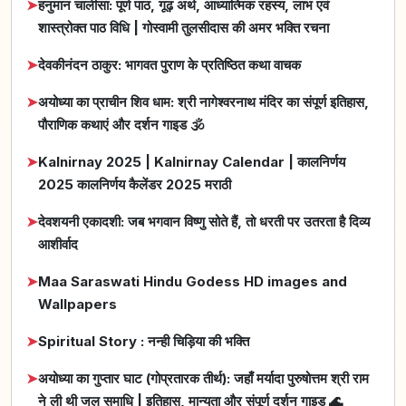
➤
हनुमान चालीसा: पूर्ण पाठ, गूढ़ अर्थ, आध्यात्मिक रहस्य, लाभ एवं
शास्त्रोक्त पाठ विधि | गोस्वामी तुलसीदास की अमर भक्ति रचना
➤
देवकीनंदन ठाकुर: भागवत पुराण के प्रतिष्ठित कथा वाचक
➤
अयोध्या का प्राचीन शिव धाम: श्री नागेश्वरनाथ मंदिर का संपूर्ण इतिहास,
पौराणिक कथाएं और दर्शन गाइड 🕉️
➤
Kalnirnay 2025 | Kalnirnay Calendar | कालनिर्णय
2025 कालनिर्णय कैलेंडर 2025 मराठी
➤
देवशयनी एकादशी: जब भगवान विष्णु सोते हैं, तो धरती पर उतरता है दिव्य
आशीर्वाद
➤
Maa Saraswati Hindu Godess HD images and
Wallpapers
➤
Spiritual Story : नन्ही चिड़िया की भक्ति
➤
अयोध्या का गुप्तार घाट (गोप्रतारक तीर्थ): जहाँ मर्यादा पुरुषोत्तम श्री राम
ने ली थी जल समाधि | इतिहास, मान्यता और संपूर्ण दर्शन गाइड 🌊