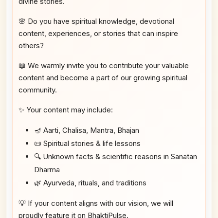
divine stories.
🌸 Do you have spiritual knowledge, devotional
content, experiences, or stories that can inspire
others?
📖 We warmly invite you to contribute your valuable
content and become a part of our growing spiritual
community.
✨ Your content may include:
🪔 Aarti, Chalisa, Mantra, Bhajan
📜 Spiritual stories & life lessons
🔍 Unknown facts & scientific reasons in Sanatan
Dharma
🌿 Ayurveda, rituals, and traditions
💡 If your content aligns with our vision, we will
proudly feature it on BhaktiPulse.