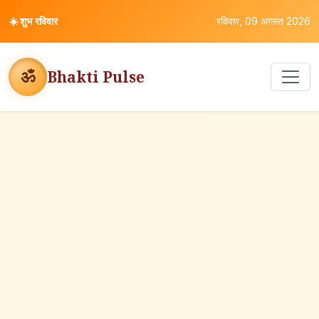
☀️
शुभ रविवार
रविवार, 09 अगस्त 2026
ॐ
Bhakti Pulse