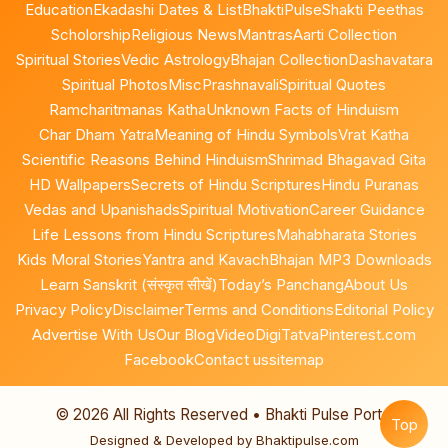
Education
Ekadashi Dates & List
BhaktiPulse
Shakti Peethas
Scholorship
Religious News
Mantras
Aarti Collection
Spiritual Stories
Vedic Astrology
Bhajan Collection
Dashavatara
Spiritual Photos
Misc
Prashnavali
Spiritual Quotes
Ramcharitmanas Katha
Unknown Facts of Hinduism
Char Dham Yatra
Meaning of Hindu Symbols
Vrat Katha
Scientific Reasons Behind Hinduism
Shrimad Bhagavad Gita
HD Wallpapers
Secrets of Hindu Scriptures
Hindu Puranas
Vedas and Upanishads
Spiritual Motivation
Career Guidance
Life Lessons from Hindu Scriptures
Mahabharata Stories
Kids Moral Stories
Yantra and Kavach
Bhajan MP3 Downloads
Learn Sanskrit (संस्कृत सीखें)
Today’s Panchang
About Us
Privacy Policy
Disclaimer
Terms and Conditions
Editorial Policy
Advertise With Us
Our Blog
Video
DigiTatva
Pinterest.com
Facebook
Contact us
sitemap
©
2026
All Rights Reserved • Bhakti Pulse Portal
Top
Designed & Developed by Bhaktipulse.com