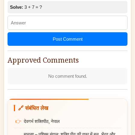
Solve:
3 + 7 = ?
Post Comment
Approved Comments
No comment found.
🔗 संबंधित लेख
👉
देवगर्भ शक्तिपीठ, नेपाल
मानसा – पश्चिम बंगाल: शक्ति पीठ की गुफा में मन, भैरव और