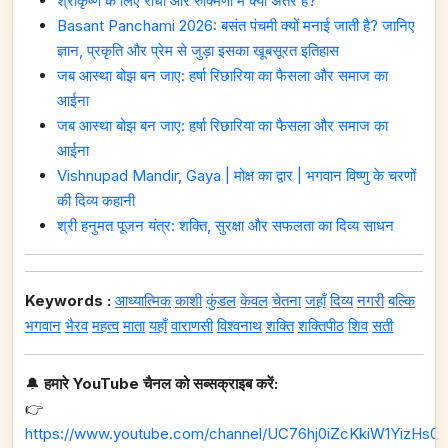
श्रीकृष्ण के लिए राधा और रुक्मिणी में क्या अंतर है?
Basant Panchami 2026: बसंत पंचमी क्यों मनाई जाती है? जानिए
ज्ञान, प्रकृति और प्रेम से जुड़ा इसका खूबसूरत इतिहास
जब आस्था बोझ बन जाए: हर्षा रिछारिया का फैसला और समाज का
आईना
जब आस्था बोझ बन जाए: हर्षा रिछारिया का फैसला और समाज का
आईना
Vishnupad Mandir, Gaya | मोक्ष का द्वार | भगवान विष्णु के चरणों
की दिव्य कहानी
श्री हनुमत पूजन यंत्र: शक्ति, सुरक्षा और सफलता का दिव्य साधन
Keywords :
आध्यात्मिक
काशी
कुंडल
केवल
चेतना
जहाँ
दिव्य
नगरी
बल्कि
भगवान
भैरव
महत्व
माता
यहाँ
वाराणसी
विश्वनाथ
शक्ति
शक्तिपीठ
शिव
सती
🔔
हमारे YouTube चैनल को सब्सक्राइब करें:
👉
https://www.youtube.com/channel/UC76hj0iZcKkiW1YizHs0n