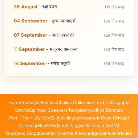
28 August
-
रक्षा बंधन
(19 दिन बाद)
04 September
-
कृष्ण जन्माष्टमी
(26 दिन बाद)
07 September
-
अजा एकादशी
(29 दिन बाद)
11 September
-
भाद्रपद अमावस्या
(33 दिन बाद)
14 September
-
गणेश चतुर्थी
(36 दिन बाद)
Home
Ramayan
Festival
Chalisa Collection
Lord Chitragupta
Stotras
Spiritual Speakers
Temples
Ayodhya Darshan
Puri - The Holy City
12 Jyotirlingas
Important Days (Diwas)
Calendar
Health
Vidyarthi Vigyan Manthan (VVM)
Goddess Durga
Sanatan Dharma Knowledge
Spiritual Articles