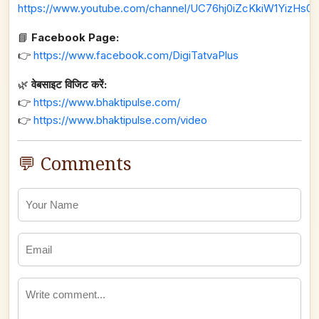
https://www.youtube.com/channel/UC76hj0iZcKkiW1YizHs0n
📘
Facebook Page:
👉
https://www.facebook.com/DigiTatvaPlus
🌿
वेबसाइट विजिट करें:
👉
https://www.bhaktipulse.com/
👉
https://www.bhaktipulse.com/video
💬 Comments