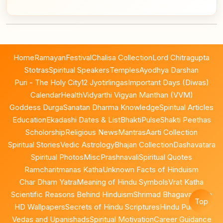
Home
Ramayan
Festival
Chalisa Collection
Lord Chitragupta
Stotras
Spiritual Speakers
Temples
Ayodhya Darshan
Puri - The Holy City
12 Jyotirlingas
Important Days (Diwas)
Calendar
Health
Vidyarthi Vigyan Manthan (VVM)
Goddess Durga
Sanatan Dharma Knowledge
Spiritual Articles
Education
Ekadashi Dates & List
BhaktiPulse
Shakti Peethas
Scholorship
Religious News
Mantras
Aarti Collection
Spiritual Stories
Vedic Astrology
Bhajan Collection
Dashavatara
Spiritual Photos
Misc
Prashnavali
Spiritual Quotes
Ramcharitmanas Katha
Unknown Facts of Hinduism
Char Dham Yatra
Meaning of Hindu Symbols
Vrat Katha
Scientific Reasons Behind Hinduism
Shrimad Bhagavad Gita
Top
HD Wallpapers
Secrets of Hindu Scriptures
Hindu Puranas
Vedas and Upanishads
Spiritual Motivation
Career Guidance