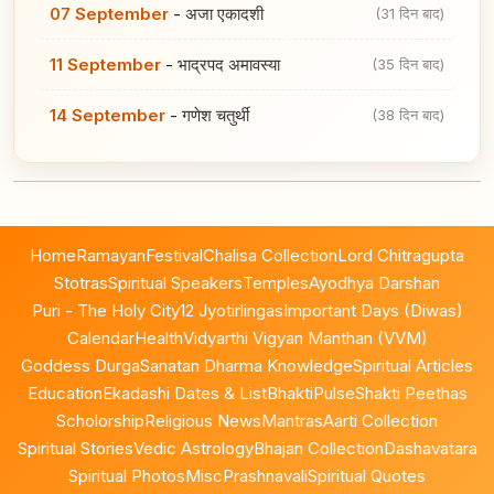
07 September
-
अजा एकादशी
(31 दिन बाद)
11 September
-
भाद्रपद अमावस्या
(35 दिन बाद)
14 September
-
गणेश चतुर्थी
(38 दिन बाद)
Home
Ramayan
Festival
Chalisa Collection
Lord Chitragupta
Stotras
Spiritual Speakers
Temples
Ayodhya Darshan
Puri - The Holy City
12 Jyotirlingas
Important Days (Diwas)
Calendar
Health
Vidyarthi Vigyan Manthan (VVM)
Goddess Durga
Sanatan Dharma Knowledge
Spiritual Articles
Education
Ekadashi Dates & List
BhaktiPulse
Shakti Peethas
Scholorship
Religious News
Mantras
Aarti Collection
Spiritual Stories
Vedic Astrology
Bhajan Collection
Dashavatara
Spiritual Photos
Misc
Prashnavali
Spiritual Quotes