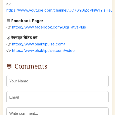
👉
https://www.youtube.com/channel/UC76hj0iZcKkiW1YizHs0n
📘
Facebook Page:
👉
https://www.facebook.com/DigiTatvaPlus
🌿
वेबसाइट विजिट करें:
👉
https://www.bhaktipulse.com/
👉
https://www.bhaktipulse.com/video
💬 Comments