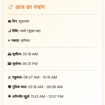
📿 आज का पंचांग
📅 दिन:
शुक्रवार
🌙 तिथि:
नवमी (शुक्ल पक्ष)
⭐ नक्षत्र:
कृत्तिका
🌅 सूर्योदय:
05:19 AM
🌇 सूर्यास्त:
06:31 PM
⚠️ राहुकाल:
08:37 AM - 10:16 AM
🧿 गुलिक काल:
05:19 AM - 06:58 AM
🌟 अभिजीत मुहूर्त:
11:43 AM - 12:07 PM