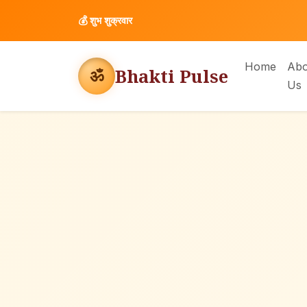
💰
शुभ शुक्रवार
Home
Abo
Bhakti Pulse
ॐ
Us