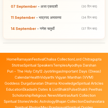
07 September
-
अजा एकादशी
(30 दिन बाद)
11 September
-
भाद्रपद अमावस्या
(34 दिन बाद)
14 September
-
गणेश चतुर्थी
(37 दिन बाद)
Home
Ramayan
Festival
Chalisa Collection
Lord Chitragupta
Stotras
Spiritual Speakers
Temples
Ayodhya Darshan
Puri - The Holy City
12 Jyotirlingas
Important Days (Diwas)
Calendar
Health
Vidyarthi Vigyan Manthan (VVM)
Goddess Durga
Sanatan Dharma Knowledge
Spiritual Articles
Education
Ekadashi Dates & List
BhaktiPulse
Shakti Peethas
Scholorship
Religious News
Mantras
Aarti Collection
Spiritual Stories
Vedic Astrology
Bhajan Collection
Dashavatara
Spiritual Photos
Misc
Prashnavali
Spiritual Quotes