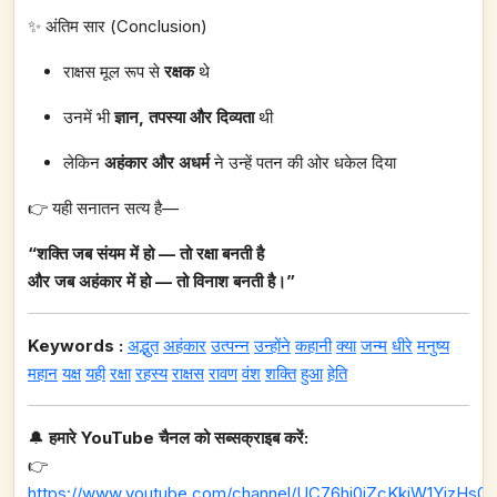
✨ अंतिम सार (Conclusion)
राक्षस मूल रूप से
रक्षक
थे
उनमें भी
ज्ञान, तपस्या और दिव्यता
थी
लेकिन
अहंकार और अधर्म
ने उन्हें पतन की ओर धकेल दिया
👉 यही सनातन सत्य है—
“शक्ति जब संयम में हो — तो रक्षा बनती है
और जब अहंकार में हो — तो विनाश बनती है।”
Keywords :
अद्भुत
अहंकार
उत्पन्न
उन्होंने
कहानी
क्या
जन्म
धीरे
मनुष्य
महान
यक्ष
यही
रक्षा
रहस्य
राक्षस
रावण
वंश
शक्ति
हुआ
हेति
🔔
हमारे YouTube चैनल को सब्सक्राइब करें:
👉
https://www.youtube.com/channel/UC76hj0iZcKkiW1YizHs0n