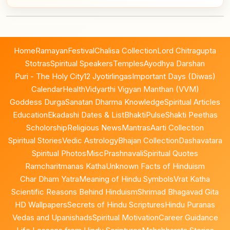
Home
Ramayan
Festival
Chalisa Collection
Lord Chitragupta
Stotras
Spiritual Speakers
Temples
Ayodhya Darshan
Puri - The Holy City
12 Jyotirlingas
Important Days (Diwas)
Calendar
Health
Vidyarthi Vigyan Manthan (VVM)
Goddess Durga
Sanatan Dharma Knowledge
Spiritual Articles
Education
Ekadashi Dates & List
BhaktiPulse
Shakti Peethas
Scholorship
Religious News
Mantras
Aarti Collection
Spiritual Stories
Vedic Astrology
Bhajan Collection
Dashavatara
Spiritual Photos
Misc
Prashnavali
Spiritual Quotes
Ramcharitmanas Katha
Unknown Facts of Hinduism
Char Dham Yatra
Meaning of Hindu Symbols
Vrat Katha
Scientific Reasons Behind Hinduism
Shrimad Bhagavad Gita
HD Wallpapers
Secrets of Hindu Scriptures
Hindu Puranas
Vedas and Upanishads
Spiritual Motivation
Career Guidance