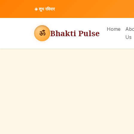
☀️
शुभ रविवार
Home
Abo
Bhakti Pulse
ॐ
Us