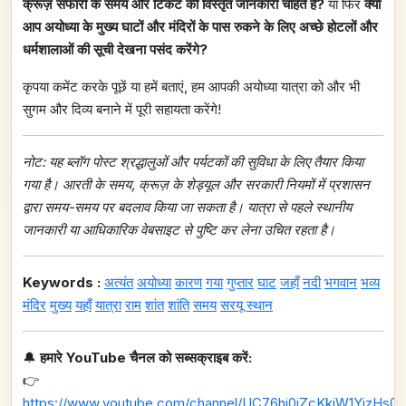
क्रूज़ सफारी के समय और टिकट की विस्तृत जानकारी चाहते हैं?
या फिर
क्या
आप अयोध्या के मुख्य घाटों और मंदिरों के पास रुकने के लिए अच्छे होटलों और
धर्मशालाओं की सूची देखना पसंद करेंगे?
कृपया कमेंट करके पूछें या हमें बताएं, हम आपकी अयोध्या यात्रा को और भी
सुगम और दिव्य बनाने में पूरी सहायता करेंगे!
नोट: यह ब्लॉग पोस्ट श्रद्धालुओं और पर्यटकों की सुविधा के लिए तैयार किया
गया है। आरती के समय, क्रूज़ के शेड्यूल और सरकारी नियमों में प्रशासन
द्वारा समय-समय पर बदलाव किया जा सकता है। यात्रा से पहले स्थानीय
जानकारी या आधिकारिक वेबसाइट से पुष्टि कर लेना उचित रहता है।
Keywords :
अत्यंत
अयोध्या
कारण
गया
गुप्तार
घाट
जहाँ
नदी
भगवान
भव्य
मंदिर
मुख्य
यहाँ
यात्रा
राम
शांत
शांति
समय
सरयू
स्थान
🔔
हमारे YouTube चैनल को सब्सक्राइब करें:
👉
https://www.youtube.com/channel/UC76hj0iZcKkiW1YizHs0n