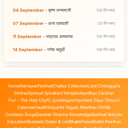
04 September
-
कृष्ण जन्माष्टमी
(28 दिन बाद)
07 September
-
अजा एकादशी
(31 दिन बाद)
11 September
-
भाद्रपद अमावस्या
(35 दिन बाद)
14 September
-
गणेश चतुर्थी
(38 दिन बाद)
Home
Ramayan
Festival
Chalisa Collection
Lord Chitragupta
Stotras
Spiritual Speakers
Temples
Ayodhya Darshan
Puri - The Holy City
12 Jyotirlingas
Important Days (Diwas)
Calendar
Health
Vidyarthi Vigyan Manthan (VVM)
Goddess Durga
Sanatan Dharma Knowledge
Spiritual Articles
Education
Ekadashi Dates & List
BhaktiPulse
Shakti Peethas