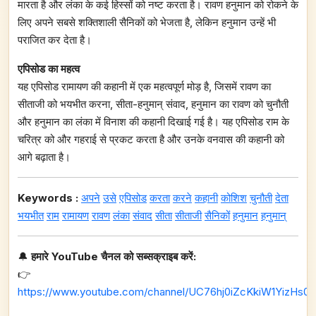
मारता है और लंका के कई हिस्सों को नष्ट करता है। रावण हनुमान को रोकने के
लिए अपने सबसे शक्तिशाली सैनिकों को भेजता है, लेकिन हनुमान उन्हें भी
पराजित कर देता है।
एपिसोड का महत्व
यह एपिसोड रामायण की कहानी में एक महत्वपूर्ण मोड़ है, जिसमें रावण का
सीताजी को भयभीत करना, सीता-हनुमान्‌ संवाद, हनुमान का रावण को चुनौती
और हनुमान का लंका में विनाश की कहानी दिखाई गई है। यह एपिसोड राम के
चरित्र को और गहराई से प्रकट करता है और उनके वनवास की कहानी को
आगे बढ़ाता है।
Keywords :
अपने
उसे
एपिसोड
करता
करने
कहानी
कोशिश
चुनौती
देता
भयभीत
राम
रामायण
रावण
लंका
संवाद
सीता
सीताजी
सैनिकों
हनुमान
हनुमान्
🔔
हमारे YouTube चैनल को सब्सक्राइब करें:
👉
https://www.youtube.com/channel/UC76hj0iZcKkiW1YizHs0n