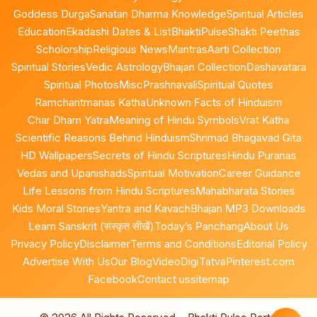
Goddess Durga
Sanatan Dharma Knowledge
Spiritual Articles
Education
Ekadashi Dates & List
BhaktiPulse
Shakti Peethas
Scholorship
Religious News
Mantras
Aarti Collection
Spiritual Stories
Vedic Astrology
Bhajan Collection
Dashavatara
Spiritual Photos
Misc
Prashnavali
Spiritual Quotes
Ramcharitmanas Katha
Unknown Facts of Hinduism
Char Dham Yatra
Meaning of Hindu Symbols
Vrat Katha
Scientific Reasons Behind Hinduism
Shrimad Bhagavad Gita
HD Wallpapers
Secrets of Hindu Scriptures
Hindu Puranas
Vedas and Upanishads
Spiritual Motivation
Career Guidance
Life Lessons from Hindu Scriptures
Mahabharata Stories
Kids Moral Stories
Yantra and Kavach
Bhajan MP3 Downloads
Learn Sanskrit (संस्कृत सीखें)
Today’s Panchang
About Us
Privacy Policy
Disclaimer
Terms and Conditions
Editorial Policy
Advertise With Us
Our Blog
Video
DigiTatva
Pinterest.com
Facebook
Contact us
sitemap