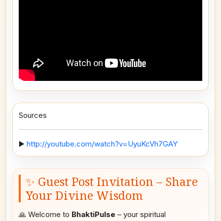
Sources
▶️
http://youtube.com/watch?v=UyuKcVh7GAY
✨ Guest Post Invitation – Share
Your Divine Wisdom
🙏 Welcome to
BhaktiPulse
– your spiritual