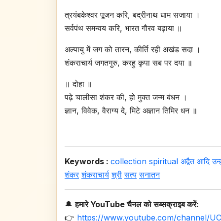
त्रयंबकेश्वर पूजन करि, बद्रीनाथ धाम सजाया ।
सर्वपंथ समन्वय करि, भारत गौरव बढ़ाया ॥
अल्पायु में जग को तारन, कीर्ति रही अखंड सदा ।
शंकराचार्य जगतगुरु, करहु कृपा सब पर दया ॥
॥ दोहा ॥
पढ़े चालीसा शंकर की, हो मुक्त जन्म बंधन ।
ज्ञान, विवेक, वैराग्य दे, मिटे अज्ञान तिमिर धन ॥
Keywords :
collection
spiritual
अद्वैत
आदि
उन्ह
शंकर
शंकराचार्य
श्री
सत्य
सनातन
🔔
हमारे YouTube चैनल को सब्सक्राइब करें:
👉
https://www.youtube.com/channel/U