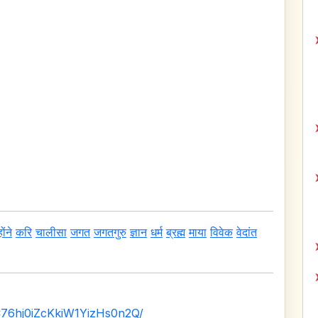
ोंने
करि
चालीसा
जगत
जगतगुरु
ज्ञान
धर्म
ब्रह्म
माया
विवेक
वेदांत
C76hj0iZcKkiW1YizHs0n2Q/