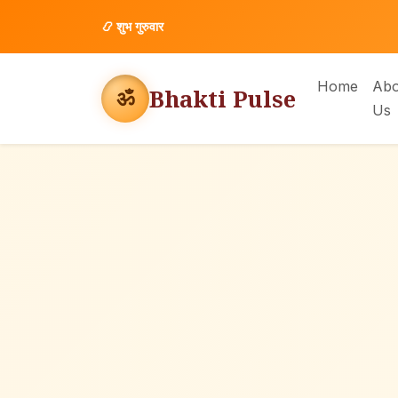
📿
शुभ गुरुवार
Home
Abo
Bhakti Pulse
ॐ
Us