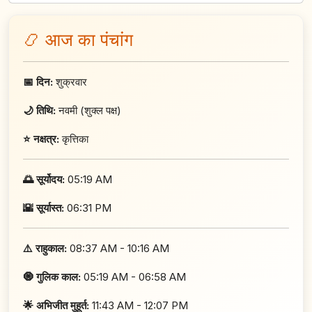
📿 आज का पंचांग
📅 दिन:
शुक्रवार
🌙 तिथि:
नवमी (शुक्ल पक्ष)
⭐ नक्षत्र:
कृत्तिका
🌅 सूर्योदय:
05:19 AM
🌇 सूर्यास्त:
06:31 PM
⚠️ राहुकाल:
08:37 AM - 10:16 AM
🧿 गुलिक काल:
05:19 AM - 06:58 AM
🌟 अभिजीत मुहूर्त:
11:43 AM - 12:07 PM