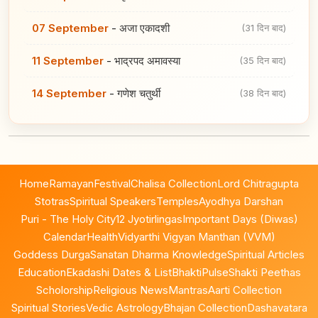
07 September
-
अजा एकादशी
(31 दिन बाद)
11 September
-
भाद्रपद अमावस्या
(35 दिन बाद)
14 September
-
गणेश चतुर्थी
(38 दिन बाद)
Home
Ramayan
Festival
Chalisa Collection
Lord Chitragupta
Stotras
Spiritual Speakers
Temples
Ayodhya Darshan
Puri - The Holy City
12 Jyotirlingas
Important Days (Diwas)
Calendar
Health
Vidyarthi Vigyan Manthan (VVM)
Goddess Durga
Sanatan Dharma Knowledge
Spiritual Articles
Education
Ekadashi Dates & List
BhaktiPulse
Shakti Peethas
Scholorship
Religious News
Mantras
Aarti Collection
Spiritual Stories
Vedic Astrology
Bhajan Collection
Dashavatara