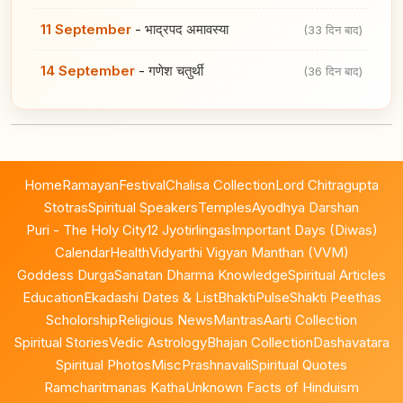
11 September
-
भाद्रपद अमावस्या
(33 दिन बाद)
14 September
-
गणेश चतुर्थी
(36 दिन बाद)
Home
Ramayan
Festival
Chalisa Collection
Lord Chitragupta
Stotras
Spiritual Speakers
Temples
Ayodhya Darshan
Puri - The Holy City
12 Jyotirlingas
Important Days (Diwas)
Calendar
Health
Vidyarthi Vigyan Manthan (VVM)
Goddess Durga
Sanatan Dharma Knowledge
Spiritual Articles
Education
Ekadashi Dates & List
BhaktiPulse
Shakti Peethas
Scholorship
Religious News
Mantras
Aarti Collection
Spiritual Stories
Vedic Astrology
Bhajan Collection
Dashavatara
Spiritual Photos
Misc
Prashnavali
Spiritual Quotes
Ramcharitmanas Katha
Unknown Facts of Hinduism