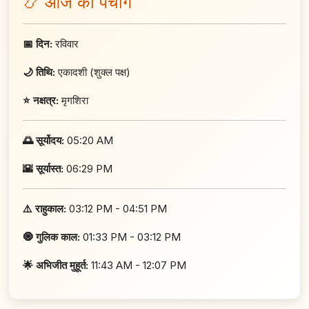
📿 आज का पंचांग
📅 दिन:
रविवार
🌙 तिथि:
एकादशी (शुक्ल पक्ष)
⭐ नक्षत्र:
मृगशिरा
🌅 सूर्योदय:
05:20 AM
🌇 सूर्यास्त:
06:29 PM
⚠️ राहुकाल:
03:12 PM - 04:51 PM
🧿 गुलिक काल:
01:33 PM - 03:12 PM
🌟 अभिजीत मुहूर्त:
11:43 AM - 12:07 PM