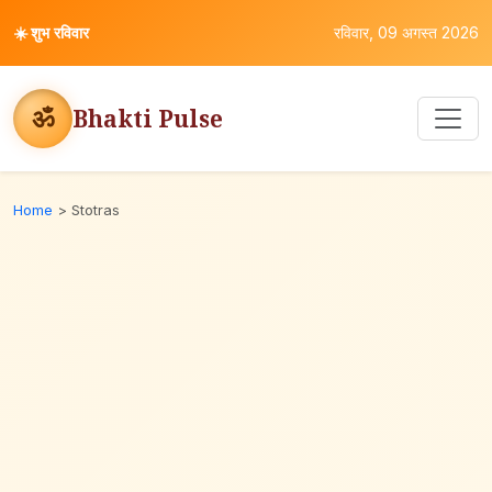
☀️
शुभ रविवार
रविवार, 09 अगस्त 2026
ॐ
Bhakti Pulse
Home
>
Stotras