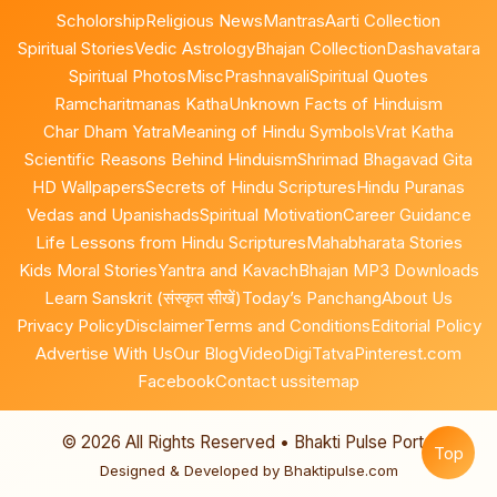
Scholorship
Religious News
Mantras
Aarti Collection
Spiritual Stories
Vedic Astrology
Bhajan Collection
Dashavatara
Spiritual Photos
Misc
Prashnavali
Spiritual Quotes
Ramcharitmanas Katha
Unknown Facts of Hinduism
Char Dham Yatra
Meaning of Hindu Symbols
Vrat Katha
Scientific Reasons Behind Hinduism
Shrimad Bhagavad Gita
HD Wallpapers
Secrets of Hindu Scriptures
Hindu Puranas
Vedas and Upanishads
Spiritual Motivation
Career Guidance
Life Lessons from Hindu Scriptures
Mahabharata Stories
Kids Moral Stories
Yantra and Kavach
Bhajan MP3 Downloads
Learn Sanskrit (संस्कृत सीखें)
Today’s Panchang
About Us
Privacy Policy
Disclaimer
Terms and Conditions
Editorial Policy
Advertise With Us
Our Blog
Video
DigiTatva
Pinterest.com
Facebook
Contact us
sitemap
©
2026
All Rights Reserved • Bhakti Pulse Portal
Top
Designed & Developed by Bhaktipulse.com