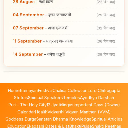
28 August
-
रक्षा बंधन
(22 दिन बाद)
04 September
-
कृष्ण जन्माष्टमी
(29 दिन बाद)
07 September
-
अजा एकादशी
(32 दिन बाद)
11 September
-
भाद्रपद अमावस्या
(36 दिन बाद)
14 September
-
गणेश चतुर्थी
(39 दिन बाद)
Home
Ramayan
Festival
Chalisa Collection
Lord Chitragupta
Stotras
Spiritual Speakers
Temples
Ayodhya Darshan
Puri - The Holy City
12 Jyotirlingas
Important Days (Diwas)
Calendar
Health
Vidyarthi Vigyan Manthan (VVM)
Goddess Durga
Sanatan Dharma Knowledge
Spiritual Articles
Education
Ekadashi Dates & List
BhaktiPulse
Shakti Peethas