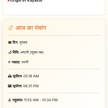
➤
Origin of Kayasth
📿 आज का पंचांग
📅 दिन:
गुरुवार
🌙 तिथि:
अष्टमी (शुक्ल पक्ष)
⭐ नक्षत्र:
भरणी
🌅 सूर्योदय:
05:18 AM
🌇 सूर्यास्त:
06:31 PM
⚠️ राहुकाल:
11:55 AM - 01:34 PM