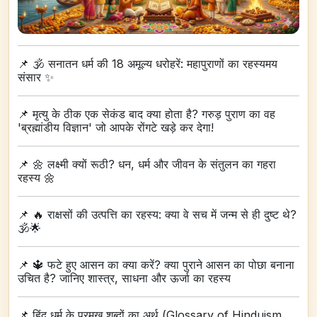
📌
🕉️ सनातन धर्म की 18 अमूल्य धरोहरें: महापुराणों का रहस्यमय
संसार ✨
📌
मृत्यु के ठीक एक सेकंड बाद क्या होता है? गरुड़ पुराण का वह
'ब्रह्मांडीय विज्ञान' जो आपके रोंगटे खड़े कर देगा!
📌
🌼 लक्ष्मी क्यों रूठी? धन, धर्म और जीवन के संतुलन का गहरा
रहस्य 🌼
📌
🔥 राक्षसों की उत्पत्ति का रहस्य: क्या वे सच में जन्म से ही दुष्ट थे?
🕉️🌟
📌
🔱 फटे हुए आसन का क्या करें? क्या पुराने आसन का पोछा बनाना
उचित है? जानिए शास्त्र, साधना और ऊर्जा का रहस्य
📌
हिंदू धर्म के प्रमुख शब्दों का अर्थ (Glossary of Hinduism