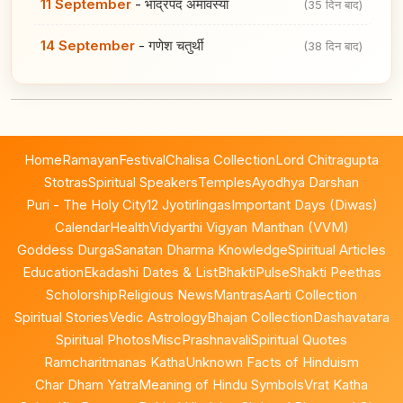
11 September
-
भाद्रपद अमावस्या
(35 दिन बाद)
14 September
-
गणेश चतुर्थी
(38 दिन बाद)
Home
Ramayan
Festival
Chalisa Collection
Lord Chitragupta
Stotras
Spiritual Speakers
Temples
Ayodhya Darshan
Puri - The Holy City
12 Jyotirlingas
Important Days (Diwas)
Calendar
Health
Vidyarthi Vigyan Manthan (VVM)
Goddess Durga
Sanatan Dharma Knowledge
Spiritual Articles
Education
Ekadashi Dates & List
BhaktiPulse
Shakti Peethas
Scholorship
Religious News
Mantras
Aarti Collection
Spiritual Stories
Vedic Astrology
Bhajan Collection
Dashavatara
Spiritual Photos
Misc
Prashnavali
Spiritual Quotes
Ramcharitmanas Katha
Unknown Facts of Hinduism
Char Dham Yatra
Meaning of Hindu Symbols
Vrat Katha