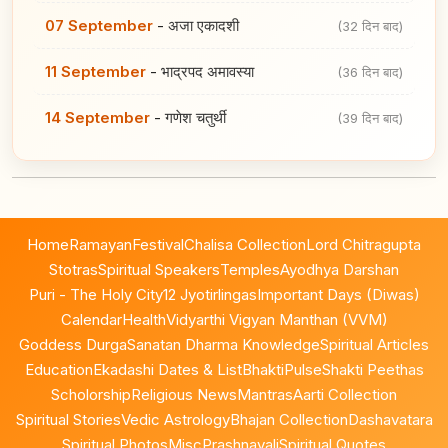
07 September
-
अजा एकादशी
(32 दिन बाद)
11 September
-
भाद्रपद अमावस्या
(36 दिन बाद)
14 September
-
गणेश चतुर्थी
(39 दिन बाद)
Home
Ramayan
Festival
Chalisa Collection
Lord Chitragupta
Stotras
Spiritual Speakers
Temples
Ayodhya Darshan
Puri - The Holy City
12 Jyotirlingas
Important Days (Diwas)
Calendar
Health
Vidyarthi Vigyan Manthan (VVM)
Goddess Durga
Sanatan Dharma Knowledge
Spiritual Articles
Education
Ekadashi Dates & List
BhaktiPulse
Shakti Peethas
Scholorship
Religious News
Mantras
Aarti Collection
Spiritual Stories
Vedic Astrology
Bhajan Collection
Dashavatara
Spiritual Photos
Misc
Prashnavali
Spiritual Quotes