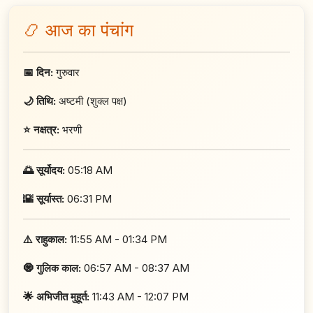
📿 आज का पंचांग
📅 दिन:
गुरुवार
🌙 तिथि:
अष्टमी (शुक्ल पक्ष)
⭐ नक्षत्र:
भरणी
🌅 सूर्योदय:
05:18 AM
🌇 सूर्यास्त:
06:31 PM
⚠️ राहुकाल:
11:55 AM - 01:34 PM
🧿 गुलिक काल:
06:57 AM - 08:37 AM
🌟 अभिजीत मुहूर्त:
11:43 AM - 12:07 PM