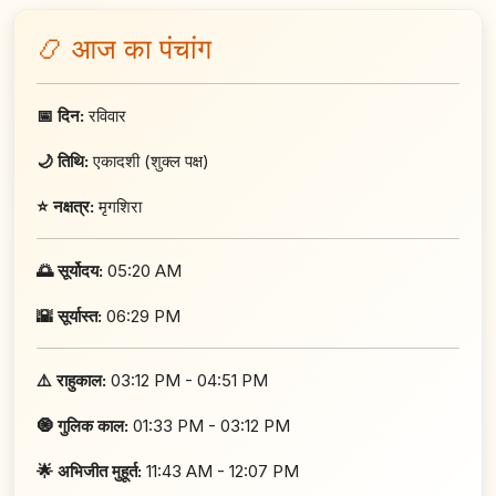
📿 आज का पंचांग
📅 दिन:
रविवार
🌙 तिथि:
एकादशी (शुक्ल पक्ष)
⭐ नक्षत्र:
मृगशिरा
🌅 सूर्योदय:
05:20 AM
🌇 सूर्यास्त:
06:29 PM
⚠️ राहुकाल:
03:12 PM - 04:51 PM
🧿 गुलिक काल:
01:33 PM - 03:12 PM
🌟 अभिजीत मुहूर्त:
11:43 AM - 12:07 PM