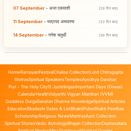
07 September
-
अजा एकादशी
(29 दिन बाद)
11 September
-
भाद्रपद अमावस्या
(33 दिन बाद)
14 September
-
गणेश चतुर्थी
(36 दिन बाद)
Home
Ramayan
Festival
Chalisa Collection
Lord Chitragupta
Stotras
Spiritual Speakers
Temples
Ayodhya Darshan
Puri - The Holy City
12 Jyotirlingas
Important Days (Diwas)
Calendar
Health
Vidyarthi Vigyan Manthan (VVM)
Goddess Durga
Sanatan Dharma Knowledge
Spiritual Articles
Education
Ekadashi Dates & List
BhaktiPulse
Shakti Peethas
Scholorship
Religious News
Mantras
Aarti Collection
Spiritual Stories
Vedic Astrology
Bhajan Collection
Dashavatara
Spiritual Photos
Misc
Prashnavali
Spiritual Quotes