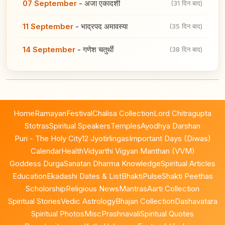
07 September
-
अजा एकादशी
(31 दिन बाद)
11 September
-
भाद्रपद अमावस्या
(35 दिन बाद)
14 September
-
गणेश चतुर्थी
(38 दिन बाद)
Home
Ramayan
Festival
Chalisa Collection
Lord Chitragupta
Stotras
Spiritual Speakers
Temples
Ayodhya Darshan
Puri - The Holy City
12 Jyotirlingas
Important Days (Diwas)
Calendar
Health
Vidyarthi Vigyan Manthan (VVM)
Goddess Durga
Sanatan Dharma Knowledge
Spiritual Articles
Education
Ekadashi Dates & List
BhaktiPulse
Shakti Peethas
Scholorship
Religious News
Mantras
Aarti Collection
Spiritual Stories
Vedic Astrology
Bhajan Collection
Dashavatara
Spiritual Photos
Misc
Prashnavali
Spiritual Quotes