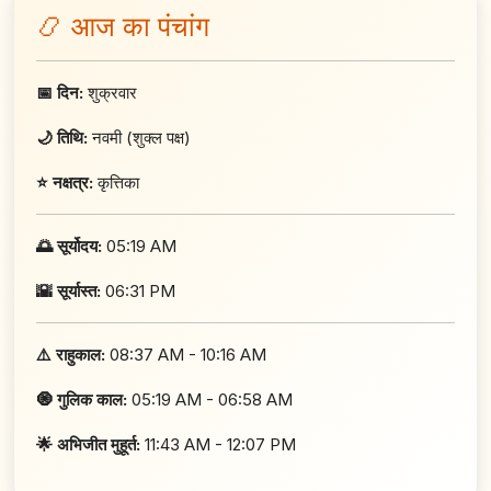
📿 आज का पंचांग
📅 दिन:
शुक्रवार
🌙 तिथि:
नवमी (शुक्ल पक्ष)
⭐ नक्षत्र:
कृत्तिका
🌅 सूर्योदय:
05:19 AM
🌇 सूर्यास्त:
06:31 PM
⚠️ राहुकाल:
08:37 AM - 10:16 AM
🧿 गुलिक काल:
05:19 AM - 06:58 AM
🌟 अभिजीत मुहूर्त:
11:43 AM - 12:07 PM