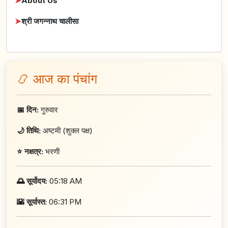
➤
About Us
➤
श्री जगन्नाथ चालीसा
📿 आज का पंचांग
📅 दिन:
गुरुवार
🌙 तिथि:
अष्टमी (शुक्ल पक्ष)
⭐ नक्षत्र:
भरणी
🌅 सूर्योदय:
05:18 AM
🌇 सूर्यास्त:
06:31 PM