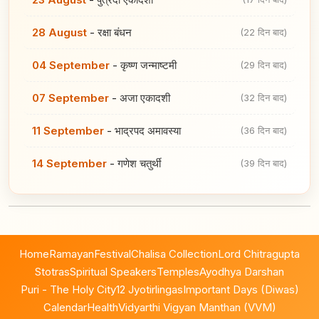
28 August
-
रक्षा बंधन
(22 दिन बाद)
04 September
-
कृष्ण जन्माष्टमी
(29 दिन बाद)
07 September
-
अजा एकादशी
(32 दिन बाद)
11 September
-
भाद्रपद अमावस्या
(36 दिन बाद)
14 September
-
गणेश चतुर्थी
(39 दिन बाद)
Home
Ramayan
Festival
Chalisa Collection
Lord Chitragupta
Stotras
Spiritual Speakers
Temples
Ayodhya Darshan
Puri - The Holy City
12 Jyotirlingas
Important Days (Diwas)
Calendar
Health
Vidyarthi Vigyan Manthan (VVM)