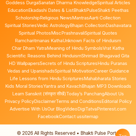
Goddess Durga
Sanatan Dharma Knowledge
Spiritual Articles
Education
Ekadashi Dates & List
BhaktiPulse
Shakti Peethas
Scholorship
Religious News
Mantras
Aarti Collection
Spiritual Stories
Vedic Astrology
Bhajan Collection
Dashavatara
Spiritual Photos
Misc
Prashnavali
Spiritual Quotes
Ramcharitmanas Katha
Unknown Facts of Hinduism
Char Dham Yatra
Meaning of Hindu Symbols
Vrat Katha
Scientific Reasons Behind Hinduism
Shrimad Bhagavad Gita
HD Wallpapers
Secrets of Hindu Scriptures
Hindu Puranas
Vedas and Upanishads
Spiritual Motivation
Career Guidance
Life Lessons from Hindu Scriptures
Mahabharata Stories
Kids Moral Stories
Yantra and Kavach
Bhajan MP3 Downloads
Learn Sanskrit (संस्कृत सीखें)
Today’s Panchang
About Us
Privacy Policy
Disclaimer
Terms and Conditions
Editorial Policy
Advertise With Us
Our Blog
Video
DigiTatva
Pinterest.com
Facebook
Contact us
sitemap
©
2026
All Rights Reserved • Bhakti Pulse Portal