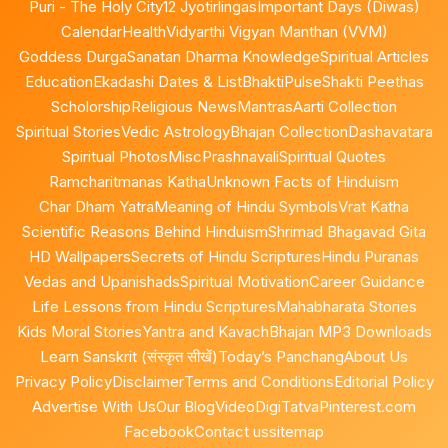
Puri - The Holy City
12 Jyotirlingas
Important Days (Diwas)
Calendar
Health
Vidyarthi Vigyan Manthan (VVM)
Goddess Durga
Sanatan Dharma Knowledge
Spiritual Articles
Education
Ekadashi Dates & List
BhaktiPulse
Shakti Peethas
Scholorship
Religious News
Mantras
Aarti Collection
Spiritual Stories
Vedic Astrology
Bhajan Collection
Dashavatara
Spiritual Photos
Misc
Prashnavali
Spiritual Quotes
Ramcharitmanas Katha
Unknown Facts of Hinduism
Char Dham Yatra
Meaning of Hindu Symbols
Vrat Katha
Scientific Reasons Behind Hinduism
Shrimad Bhagavad Gita
HD Wallpapers
Secrets of Hindu Scriptures
Hindu Puranas
Vedas and Upanishads
Spiritual Motivation
Career Guidance
Life Lessons from Hindu Scriptures
Mahabharata Stories
Kids Moral Stories
Yantra and Kavach
Bhajan MP3 Downloads
Learn Sanskrit (संस्कृत सीखें)
Today’s Panchang
About Us
Privacy Policy
Disclaimer
Terms and Conditions
Editorial Policy
Advertise With Us
Our Blog
Video
DigiTatva
Pinterest.com
Facebook
Contact us
sitemap