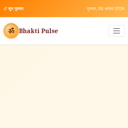
📿
शुभ गुरुवार
गुरुवार, 06 अगस्त 2026
ॐ
Bhakti Pulse