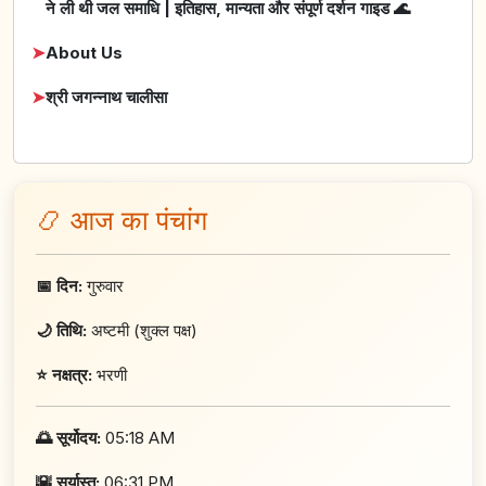
ने ली थी जल समाधि | इतिहास, मान्यता और संपूर्ण दर्शन गाइड 🌊
➤
About Us
➤
श्री जगन्नाथ चालीसा
📿 आज का पंचांग
📅 दिन:
गुरुवार
🌙 तिथि:
अष्टमी (शुक्ल पक्ष)
⭐ नक्षत्र:
भरणी
🌅 सूर्योदय:
05:18 AM
🌇 सूर्यास्त:
06:31 PM