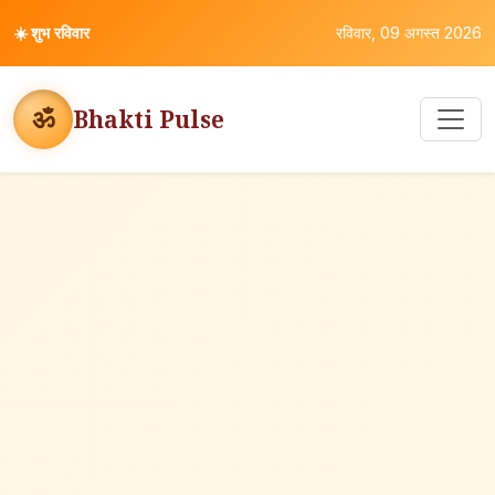
☀️
शुभ रविवार
रविवार, 09 अगस्त 2026
ॐ
Bhakti Pulse