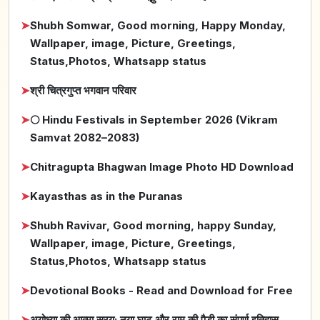
➤
Shubh Somwar, Good morning, Happy Monday,
Wallpaper, image, Picture, Greetings,
Status,Photos, Whatsapp status
➤
श्री चित्रगुप्त भगवान परिवार
➤
🌕 Hindu Festivals in September 2026 (Vikram
Samvat 2082–2083)
➤
Chitragupta Bhagwan Image Photo HD Download
➤
Kayasthas as in the Puranas
➤
Shubh Ravivar, Good morning, happy Sunday,
Wallpaper, image, Picture, Greetings,
Status,Photos, Whatsapp status
➤
Devotional Books - Read and Download for Free
➤
अयोध्या की आत्मा सरयू: नया घाट और राम की पैड़ी का संपूर्ण इतिहास,