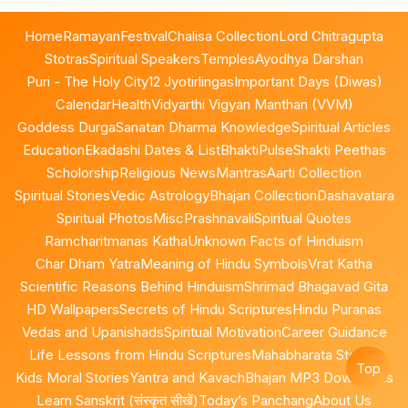
Home
Ramayan
Festival
Chalisa Collection
Lord Chitragupta
Stotras
Spiritual Speakers
Temples
Ayodhya Darshan
Puri - The Holy City
12 Jyotirlingas
Important Days (Diwas)
Calendar
Health
Vidyarthi Vigyan Manthan (VVM)
Goddess Durga
Sanatan Dharma Knowledge
Spiritual Articles
Education
Ekadashi Dates & List
BhaktiPulse
Shakti Peethas
Scholorship
Religious News
Mantras
Aarti Collection
Spiritual Stories
Vedic Astrology
Bhajan Collection
Dashavatara
Spiritual Photos
Misc
Prashnavali
Spiritual Quotes
Ramcharitmanas Katha
Unknown Facts of Hinduism
Char Dham Yatra
Meaning of Hindu Symbols
Vrat Katha
Scientific Reasons Behind Hinduism
Shrimad Bhagavad Gita
HD Wallpapers
Secrets of Hindu Scriptures
Hindu Puranas
Vedas and Upanishads
Spiritual Motivation
Career Guidance
Life Lessons from Hindu Scriptures
Mahabharata Stories
Top
Kids Moral Stories
Yantra and Kavach
Bhajan MP3 Downloads
Learn Sanskrit (संस्कृत सीखें)
Today’s Panchang
About Us