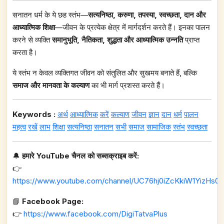
सनातन धर्म के ये छह स्तंभ—
सत्यनिष्ठा, करुणा, तपस्या, स्वच्छता, दान और
आध्यात्मिक शिक्षा
—जीवन के प्रत्येक क्षेत्र में मार्गदर्शन करते हैं। इनका पालन
करने से व्यक्ति
समानुभूति, नैतिकता, शुद्धता और आध्यात्मिक उन्नति
प्राप्त
करता है।
ये स्तंभ न केवल व्यक्तिगत जीवन को संतुलित और सुखमय बनाते हैं, बल्कि
समाज और मानवता के कल्याण
का भी मार्ग प्रशस्त करते हैं।
Keywords :
अर्थ
आध्यात्मिक
करें
कल्याण
जीवन
ज्ञान
दान
धर्म
पालन
महत्व
रखें
लाभ
शिक्षा
सत्यनिष्ठा
सनातन
सभी
समाज
सामाजिक
स्तंभ
स्वच्छता
🔔
हमारे YouTube चैनल को सब्सक्राइब करें:
👉
https://www.youtube.com/channel/UC76hj0iZcKkiW1YizHs0n
📘
Facebook Page:
👉
https://www.facebook.com/DigiTatvaPlus