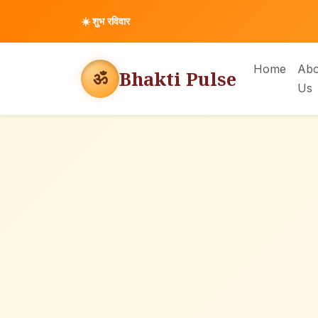
☀️
शुभ रविवार
Home
Abo
Bhakti Pulse
ॐ
Us