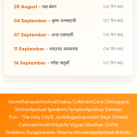
28 August
-
रक्षा बंधन
(20 दिन बाद)
04 September
-
कृष्ण जन्माष्टमी
(27 दिन बाद)
07 September
-
अजा एकादशी
(30 दिन बाद)
11 September
-
भाद्रपद अमावस्या
(34 दिन बाद)
14 September
-
गणेश चतुर्थी
(37 दिन बाद)
Home
Ramayan
Festival
Chalisa Collection
Lord Chitragupta
Stotras
Spiritual Speakers
Temples
Ayodhya Darshan
Puri - The Holy City
12 Jyotirlingas
Important Days (Diwas)
Calendar
Health
Vidyarthi Vigyan Manthan (VVM)
Goddess Durga
Sanatan Dharma Knowledge
Spiritual Articles