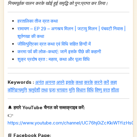
नियमपूर्वक पालन करके खोई हुई समृद्धि को पुन:प्राप्त कर लिया।
हरतालिका तीज व्रत कथा
रामायण – EP 29 – अगस्त्य मिलन | जटायु मिलन | पंचवटी निवास |
शूर्पणखा की कथा
जीवित्पुत्रिका व्रत कथा एवं विधि सहित हिन्दी में
करमा पर्व की लोक-कथाएं: जानें इसके पीछे की कहानी
शुक्र प्रदोष व्रत : महत्व, कथा और पूजा विधि
Keywords :
अनंत
अनन्त
अपने
इसके
कथा
करके
करने
करें
कहा
कौण्डिन्यमुनि
चतुर्दशी
तथा
पूजा
भगवान
मुनि
विधान
विधि
विष्णु
व्रत
शीला
🔔
हमारे YouTube चैनल को सब्सक्राइब करें:
👉
https://www.youtube.com/channel/UC76hj0iZcKkiW1YizHs0n
📘
Facebook Page: