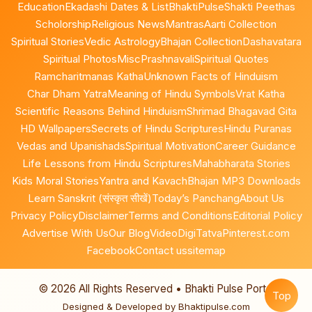
Education
Ekadashi Dates & List
BhaktiPulse
Shakti Peethas
Scholorship
Religious News
Mantras
Aarti Collection
Spiritual Stories
Vedic Astrology
Bhajan Collection
Dashavatara
Spiritual Photos
Misc
Prashnavali
Spiritual Quotes
Ramcharitmanas Katha
Unknown Facts of Hinduism
Char Dham Yatra
Meaning of Hindu Symbols
Vrat Katha
Scientific Reasons Behind Hinduism
Shrimad Bhagavad Gita
HD Wallpapers
Secrets of Hindu Scriptures
Hindu Puranas
Vedas and Upanishads
Spiritual Motivation
Career Guidance
Life Lessons from Hindu Scriptures
Mahabharata Stories
Kids Moral Stories
Yantra and Kavach
Bhajan MP3 Downloads
Learn Sanskrit (संस्कृत सीखें)
Today’s Panchang
About Us
Privacy Policy
Disclaimer
Terms and Conditions
Editorial Policy
Advertise With Us
Our Blog
Video
DigiTatva
Pinterest.com
Facebook
Contact us
sitemap
©
2026
All Rights Reserved • Bhakti Pulse Portal
Top
Designed & Developed by Bhaktipulse.com