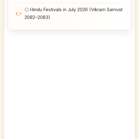
🌕 Hindu Festivals in July 2026 (Vikram Samvat
👉
2082–2083)