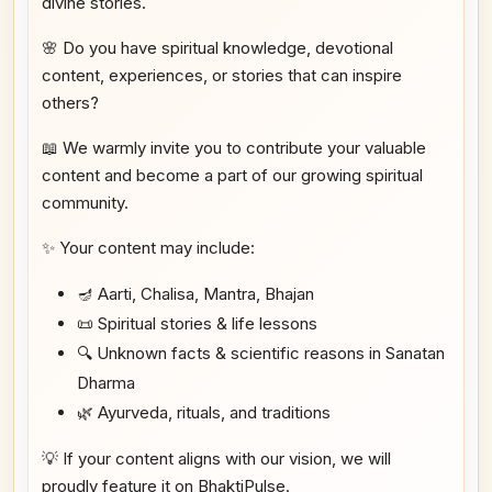
divine stories.
🌸 Do you have spiritual knowledge, devotional
content, experiences, or stories that can inspire
others?
📖 We warmly invite you to contribute your valuable
content and become a part of our growing spiritual
community.
✨ Your content may include:
🪔 Aarti, Chalisa, Mantra, Bhajan
📜 Spiritual stories & life lessons
🔍 Unknown facts & scientific reasons in Sanatan
Dharma
🌿 Ayurveda, rituals, and traditions
💡 If your content aligns with our vision, we will
proudly feature it on BhaktiPulse.