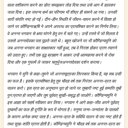
वाला वशीकरण करने का डोरा समझकर तोड दिया तथा उसे आग में डालकर
जला दिया। इस जघन्य कर्म का परिणाम भी शीघ्र ही सामने आ गया। उनकी
सारी संपत्ति नष्ट हो गई। दीन-हीन स्थिति में जीवन-यापन करने में विवश हो
जाने पर कौण्डिन्यऋषि ने अपने अपराध का प्रायश्चित करने का निर्णय लिया।
वे अनन्त भगवान से क्षमा मांगने हेतु वन में चले गए। उन्हें रास्ते में जो मिलता वे
उससे अनन्तदेवका पता पूछते जाते थे। बहुत खोजने पर भी कौण्डिन्यमुनि को
जब अनन्त भगवान का साक्षात्कार नहीं हुआ, तब वे निराश होकर प्राण त्यागने
को उद्यत हुए। तभी एक वृद्ध ब्राह्मण ने आकर उन्हें आत्महत्या करने से रोक
दिया और एक गुफामें ले जाकर चतुर्भुजअनन्तदेवका दर्शन कराया।
भगवान ने मुनि से कहा-तुमने जो अनन्तसूत्रका तिरस्कार किया है, यह सब उसी
का फल है। इसके प्रायश्चित हेतु तुम चौदह वर्ष तक निरंतर अनन्त-व्रत का
पालन करो। इस व्रत का अनुष्ठान पूरा हो जाने पर तुम्हारी नष्ट हुई सम्पत्ति तुम्हें
पुन:प्राप्त हो जाएगी और तुम पूर्ववत् सुखी-समृद्ध हो जाओगे। कौण्डिन्यमुनि ने
इस आज्ञा को सहर्ष स्वीकार कर लिया। भगवान ने आगे कहा-जीव अपने पूर्ववत्
दुष्कर्मो का फल ही दुर्गति के रूप में भोगता है। मनुष्य जन्म-जन्मांतर के पातकों
के कारण अनेक कष्ट पाता है। अनन्त-व्रत के सविधि पालन से पाप नष्ट होते हैं
तथा सुख-शांति प्राप्त होती है। कौण्डिन्यमुनि ने चौदह वर्ष तक अनन्त-व्रत का