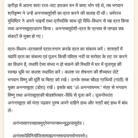
क्रीड़ा में अपना सारा राज-पाट हारकर वन में कष्ट भोग रहे थे, तब भगवान
श्रीकृष्ण ने उन्हें अनन्तचतुर्दशी का व्रत करने की सलाह दी थी। धर्मराज
युधिष्ठिर ने अपने भाइयों तथा द्रौपदीके साथ पूरे विधि-विधान से यह व्रत किया
तथा अनन्तसूत्रधारण किया। अनन्तचतुर्दशी-व्रत के प्रभाव से पाण्डव सब
संकटों से मुक्त हो गए।
व्रत-विधान-व्रतकर्ता प्रात:स्नान करके व्रत का संकल्प करें। शास्त्रों में
यद्यपि व्रत का संकल्प एवं पूजन किसी पवित्र नदी या सरोवर के तट पर करने
का विधान है, तथापि ऐसा संभव न हो सकने की स्थिति में घर में पूजागृह की
स्वच्छ भूमि पर कलश स्थापित करें। कलश पर शेषनाग की शैय्यापर लेटे
भगवान विष्णु की मूर्ति या चित्र को रखें। उनके समक्ष चौदह ग्रंथियों (गांठों) से
युक्त अनन्तसूत्र (डोरा) रखें। इसके बाद 'ॐ अनन्तायनम:' मंत्र से भगवान
विष्णु तथा अनंतसूत्रकी षोडशोपचार-विधि से पूजा करें। पूजनोपरांत
अनन्तसूत्र को मंत्र पढकर पुरुष अपने दाहिने हाथ और स्त्री बाएं हाथ में बांध
लें-
अनंन्तसागरमहासमुद्रेमग्नान्समभ्युद्धरवासुदेव।
अनंतरूपेविनियोजितात्माह्यनन्तरूपायनमोनमस्ते॥