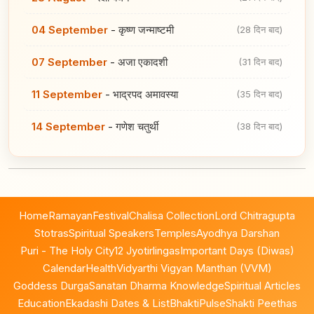
04 September
-
कृष्ण जन्माष्टमी
(28 दिन बाद)
07 September
-
अजा एकादशी
(31 दिन बाद)
11 September
-
भाद्रपद अमावस्या
(35 दिन बाद)
14 September
-
गणेश चतुर्थी
(38 दिन बाद)
Home
Ramayan
Festival
Chalisa Collection
Lord Chitragupta
Stotras
Spiritual Speakers
Temples
Ayodhya Darshan
Puri - The Holy City
12 Jyotirlingas
Important Days (Diwas)
Calendar
Health
Vidyarthi Vigyan Manthan (VVM)
Goddess Durga
Sanatan Dharma Knowledge
Spiritual Articles
Education
Ekadashi Dates & List
BhaktiPulse
Shakti Peethas