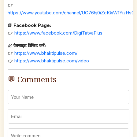
👉
https://www.youtube.com/channel/UC76hj0iZcKkiW1YizHs0n
📘
Facebook Page:
👉
https://www.facebook.com/DigiTatvaPlus
🌿
वेबसाइट विजिट करें:
👉
https://www.bhaktipulse.com/
👉
https://www.bhaktipulse.com/video
💬 Comments