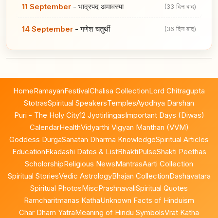
11 September
-
भाद्रपद अमावस्या
(33 दिन बाद)
14 September
-
गणेश चतुर्थी
(36 दिन बाद)
Home
Ramayan
Festival
Chalisa Collection
Lord Chitragupta
Stotras
Spiritual Speakers
Temples
Ayodhya Darshan
Puri - The Holy City
12 Jyotirlingas
Important Days (Diwas)
Calendar
Health
Vidyarthi Vigyan Manthan (VVM)
Goddess Durga
Sanatan Dharma Knowledge
Spiritual Articles
Education
Ekadashi Dates & List
BhaktiPulse
Shakti Peethas
Scholorship
Religious News
Mantras
Aarti Collection
Spiritual Stories
Vedic Astrology
Bhajan Collection
Dashavatara
Spiritual Photos
Misc
Prashnavali
Spiritual Quotes
Ramcharitmanas Katha
Unknown Facts of Hinduism
Char Dham Yatra
Meaning of Hindu Symbols
Vrat Katha