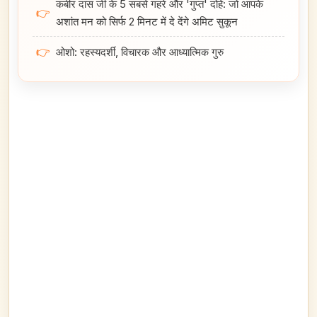
कबीर दास जी के 5 सबसे गहरे और 'गुप्त' दोहे: जो आपके
👉
अशांत मन को सिर्फ 2 मिनट में दे देंगे अमिट सुकून
👉
ओशो: रहस्यदर्शी, विचारक और आध्यात्मिक गुरु