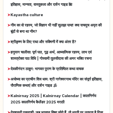
इतिहास, मान्यता, वास्तुकला और दर्शन गाइड 🌺
➤
Kayastha culture
➤
नीम का वो रहस्य, जो विज्ञान भी नहीं सुलझा पाया! क्या सचमुच अमृत की
बूंदों से बना था नीम?
➤
श्रीकृष्ण के लिए राधा और रुक्मिणी में क्या अंतर है?
➤
हनुमान चालीसा: पूर्ण पाठ, गूढ़ अर्थ, आध्यात्मिक रहस्य, लाभ एवं
शास्त्रोक्त पाठ विधि | गोस्वामी तुलसीदास की अमर भक्ति रचना
➤
देवकीनंदन ठाकुर: भागवत पुराण के प्रतिष्ठित कथा वाचक
➤
अयोध्या का प्राचीन शिव धाम: श्री नागेश्वरनाथ मंदिर का संपूर्ण इतिहास,
पौराणिक कथाएं और दर्शन गाइड 🕉️
➤
Kalnirnay 2025 | Kalnirnay Calendar | कालनिर्णय
2025 कालनिर्णय कैलेंडर 2025 मराठी
➤
देवशयनी एकादशी: जब भगवान विष्णु सोते हैं, तो धरती पर उतरता है दिव्य