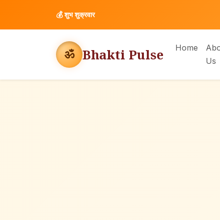
💰
शुभ शुक्रवार
Home
Abo
Bhakti Pulse
ॐ
Us