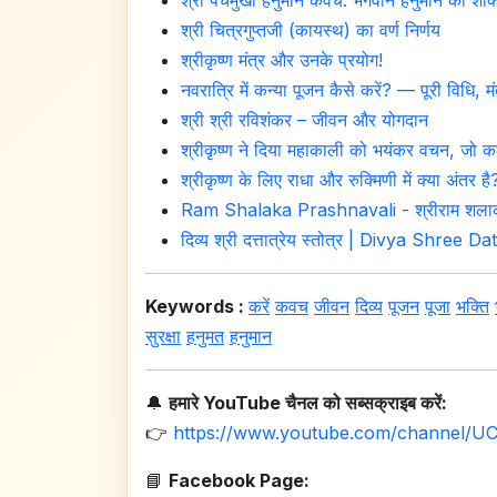
श्री पंचमुखी हनुमान कवच: भगवान हनुमान की शक्
श्री चित्रगुप्तजी (कायस्थ) का वर्ण निर्णय
श्रीकृष्ण मंत्र और उनके प्रयोग!
नवरात्रि में कन्या पूजन कैसे करें? — पूरी विधि, मं
श्री श्री रविशंकर – जीवन और योगदान
श्रीकृष्ण ने दिया महाकाली को भयंकर वचन, जो कलय
श्रीकृष्ण के लिए राधा और रुक्मिणी में क्या अंतर है
Ram Shalaka Prashnavali - श्रीराम शलाका
दिव्य श्री दत्तात्रेय स्तोत्र | Divya Shree
Keywords :
करें
कवच
जीवन
दिव्य
पूजन
पूजा
भक्ति
सुरक्षा
हनुमत
हनुमान
🔔
हमारे YouTube चैनल को सब्सक्राइब करें:
👉
https://www.youtube.com/channel/U
📘
Facebook Page: