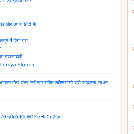
तिशाली सुरक्षा कवच
त्र और उपाय हिंदी में!
ुग में होगा पूरा
?
 प्रश्नावली
 Dattatreya Stotram
भगवान
मंत्र
यंत्र
रखें
राम
शक्ति
शक्तिशाली
श्री
सफलता
साधन
C76hj0iZcKkiW1YizHs0n2Q/