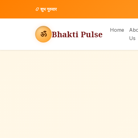
📿
शुभ गुरुवार
Home
Abo
Bhakti Pulse
ॐ
Us