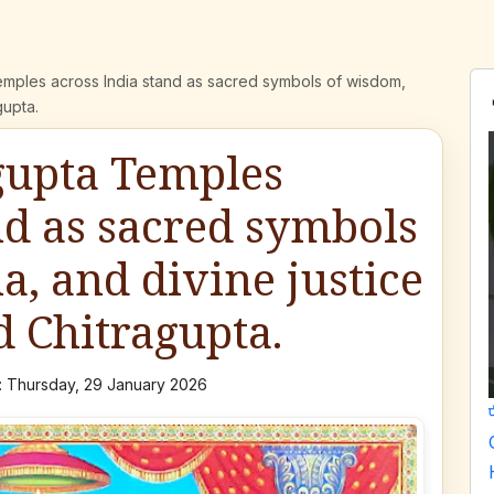
emples across India stand as sacred symbols of wisdom,
gupta.
gupta Temples
nd as sacred symbols
, and divine justice
d Chitragupta.
 Thursday, 29 January 2026