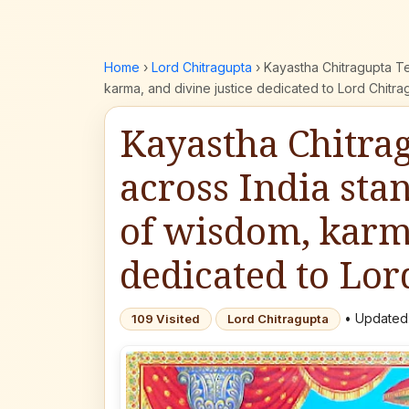
Home
›
Lord Chitragupta
›
Kayastha Chitragupta T
karma, and divine justice dedicated to Lord Chitra
Kayastha Chitra
across India sta
of wisdom, karma
dedicated to Lor
• Updated:
109 Visited
Lord Chitragupta