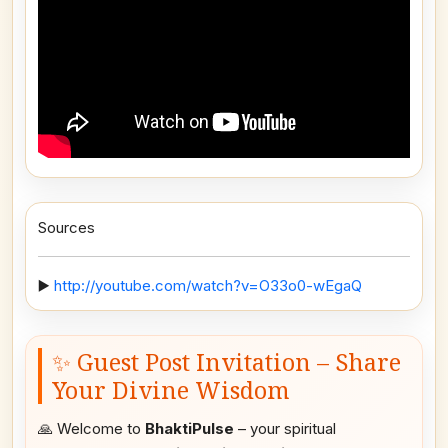
Sources
▶️
http://youtube.com/watch?v=O33o0-wEgaQ
✨ Guest Post Invitation – Share
Your Divine Wisdom
🙏 Welcome to
BhaktiPulse
– your spiritual