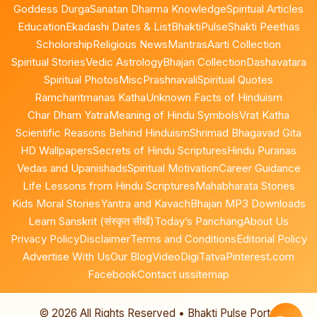
Goddess Durga
Sanatan Dharma Knowledge
Spiritual Articles
Education
Ekadashi Dates & List
BhaktiPulse
Shakti Peethas
Scholorship
Religious News
Mantras
Aarti Collection
Spiritual Stories
Vedic Astrology
Bhajan Collection
Dashavatara
Spiritual Photos
Misc
Prashnavali
Spiritual Quotes
Ramcharitmanas Katha
Unknown Facts of Hinduism
Char Dham Yatra
Meaning of Hindu Symbols
Vrat Katha
Scientific Reasons Behind Hinduism
Shrimad Bhagavad Gita
HD Wallpapers
Secrets of Hindu Scriptures
Hindu Puranas
Vedas and Upanishads
Spiritual Motivation
Career Guidance
Life Lessons from Hindu Scriptures
Mahabharata Stories
Kids Moral Stories
Yantra and Kavach
Bhajan MP3 Downloads
Learn Sanskrit (संस्कृत सीखें)
Today’s Panchang
About Us
Privacy Policy
Disclaimer
Terms and Conditions
Editorial Policy
Advertise With Us
Our Blog
Video
DigiTatva
Pinterest.com
Facebook
Contact us
sitemap
©
2026
All Rights Reserved • Bhakti Pulse Portal