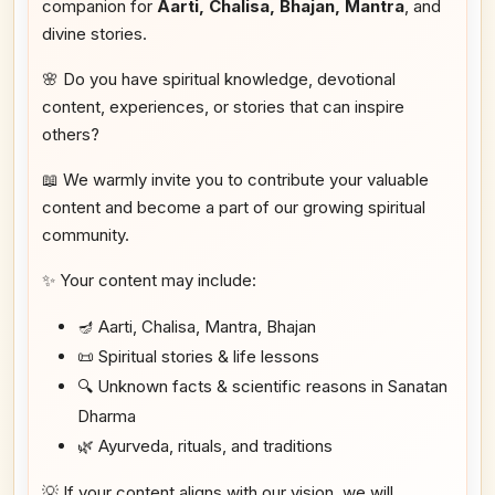
companion for
Aarti, Chalisa, Bhajan, Mantra
, and
divine stories.
🌸 Do you have spiritual knowledge, devotional
content, experiences, or stories that can inspire
others?
📖 We warmly invite you to contribute your valuable
content and become a part of our growing spiritual
community.
✨ Your content may include:
🪔 Aarti, Chalisa, Mantra, Bhajan
📜 Spiritual stories & life lessons
🔍 Unknown facts & scientific reasons in Sanatan
Dharma
🌿 Ayurveda, rituals, and traditions
💡 If your content aligns with our vision, we will