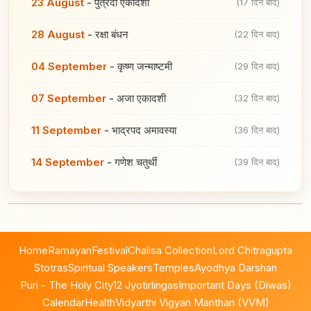
23 August
-
पुत्रदा एकादशी
(17 दिन बाद)
28 August
-
रक्षा बंधन
(22 दिन बाद)
04 September
-
कृष्ण जन्माष्टमी
(29 दिन बाद)
07 September
-
अजा एकादशी
(32 दिन बाद)
11 September
-
भाद्रपद अमावस्या
(36 दिन बाद)
14 September
-
गणेश चतुर्थी
(39 दिन बाद)
Home
Ramayan
Festival
Chalisa Collection
Lord Chitragupta
Stotras
Spiritual Speakers
Temples
Ayodhya Darshan
Puri - The Holy City
12 Jyotirlingas
Important Days (Diwas)
Calendar
Health
Vidyarthi Vigyan Manthan (VVM)