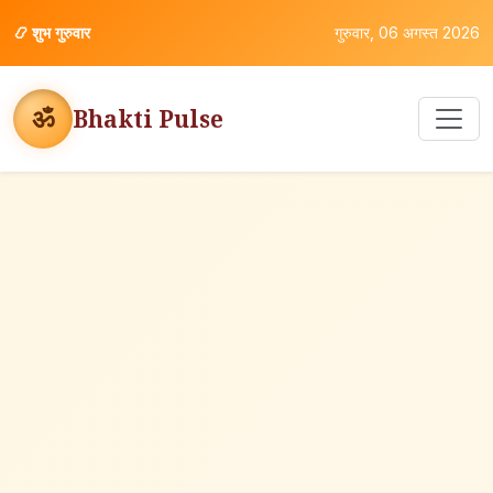
📿
शुभ गुरुवार
गुरुवार, 06 अगस्त 2026
ॐ
Bhakti Pulse