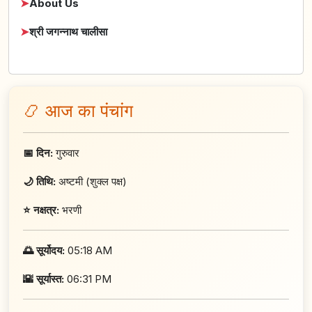
➤
About Us
➤
श्री जगन्नाथ चालीसा
📿 आज का पंचांग
📅 दिन:
गुरुवार
🌙 तिथि:
अष्टमी (शुक्ल पक्ष)
⭐ नक्षत्र:
भरणी
🌅 सूर्योदय:
05:18 AM
🌇 सूर्यास्त:
06:31 PM