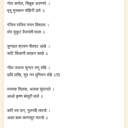
गोल कपोल, चिबुक अरुणारे ।
मृदु मुस्कान मोहिनी डारे ॥
रंजित राजिव नयन विशाला ।
मोर मुकुट वैजयंती माला ॥
कुण्डल श्रवण पीतपट आछे ।
कटि किंकणी काछन काछे ॥
नील जलज सुन्दर तनु सोहे ।
छवि लखि, सुर नर मुनिमन मोहे ॥10
मस्तक तिलक, अलक घुंघराले ।
आओ कृष्ण बांसुरी वाले ॥
करि पय पान, पुतनहि तारयो ।
अका बका कागासुर मारयो ॥