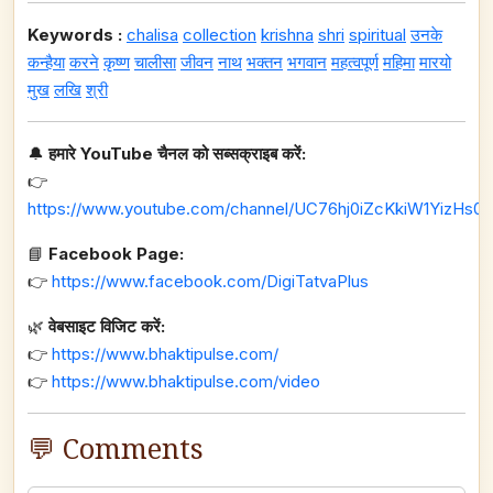
Keywords :
chalisa
collection
krishna
shri
spiritual
उनके
कन्हैया
करने
कृष्ण
चालीसा
जीवन
नाथ
भक्तन
भगवान
महत्वपूर्ण
महिमा
मारयो
मुख
लखि
श्री
🔔
हमारे YouTube चैनल को सब्सक्राइब करें:
👉
https://www.youtube.com/channel/UC76hj0iZcKkiW1YizHs0n
📘
Facebook Page:
👉
https://www.facebook.com/DigiTatvaPlus
🌿
वेबसाइट विजिट करें:
👉
https://www.bhaktipulse.com/
👉
https://www.bhaktipulse.com/video
💬 Comments