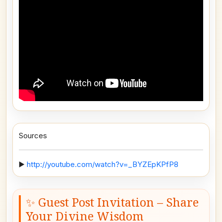
Sources
▶️
http://youtube.com/watch?v=_BYZEpKPfP8
✨ Guest Post Invitation – Share
Your Divine Wisdom