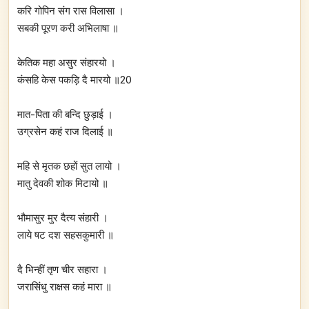
करि गोपिन संग रास विलासा ।
सबकी पूरण करी अभिलाषा ॥
केतिक महा असुर संहारयो ।
कंसहि केस पकड़ि दै मारयो ॥20
मात-पिता की बन्दि छुड़ाई ।
उग्रसेन कहं राज दिलाई ॥
महि से मृतक छहों सुत लायो ।
मातु देवकी शोक मिटायो ॥
भौमासुर मुर दैत्य संहारी ।
लाये षट दश सहसकुमारी ॥
दै भिन्हीं तृण चीर सहारा ।
जरासिंधु राक्षस कहं मारा ॥