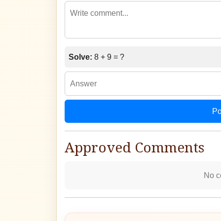
Solve:
8 + 9 = ?
Po
Approved Comments
No c