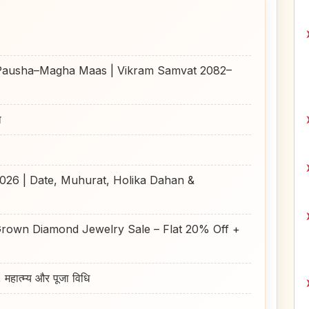
 (Pausha–Magha Maas | Vikram Samvat 2082–
ा
 2026 | Date, Muhurat, Holika Dahan &
Grown Diamond Jewelry Sale – Flat 20% Off +
हात्म्य और पूजा विधि