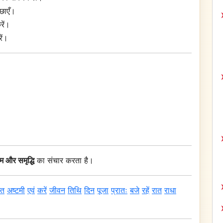
छाएँ।
रें।
ें।
ेम और समृद्धि
का संचार करता है।
्त
अष्टमी
एवं
करें
जीवन
तिथि
दिन
पूजा
प्रातः
बजे
रहें
रात
राधा