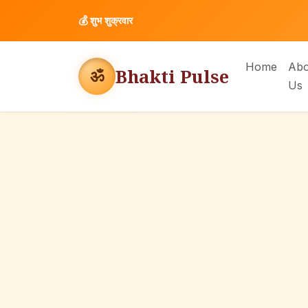
💰
शुभ शुक्रवार
Home
Abo
Bhakti Pulse
ॐ
Us