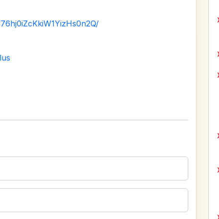
C76hj0iZcKkiW1YizHs0n2Q/
lus