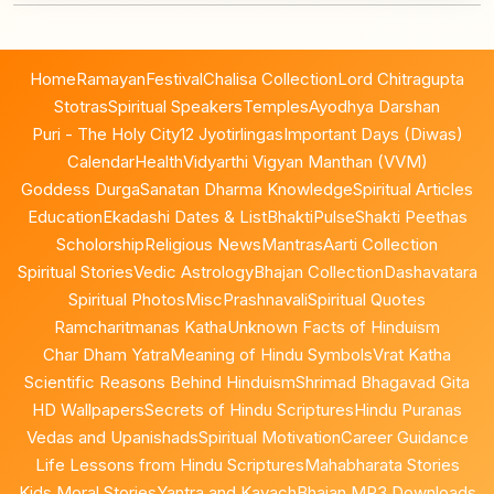
Home
Ramayan
Festival
Chalisa Collection
Lord Chitragupta
Stotras
Spiritual Speakers
Temples
Ayodhya Darshan
Puri - The Holy City
12 Jyotirlingas
Important Days (Diwas)
Calendar
Health
Vidyarthi Vigyan Manthan (VVM)
Goddess Durga
Sanatan Dharma Knowledge
Spiritual Articles
Education
Ekadashi Dates & List
BhaktiPulse
Shakti Peethas
Scholorship
Religious News
Mantras
Aarti Collection
Spiritual Stories
Vedic Astrology
Bhajan Collection
Dashavatara
Spiritual Photos
Misc
Prashnavali
Spiritual Quotes
Ramcharitmanas Katha
Unknown Facts of Hinduism
Char Dham Yatra
Meaning of Hindu Symbols
Vrat Katha
Scientific Reasons Behind Hinduism
Shrimad Bhagavad Gita
HD Wallpapers
Secrets of Hindu Scriptures
Hindu Puranas
Vedas and Upanishads
Spiritual Motivation
Career Guidance
Life Lessons from Hindu Scriptures
Mahabharata Stories
Kids Moral Stories
Yantra and Kavach
Bhajan MP3 Downloads