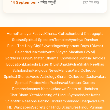
14 September
-
गणेश चतुर्थी
(37 दिन बाद)
Home
Ramayan
Festival
Chalisa Collection
Lord Chitragupta
Stotras
Spiritual Speakers
Temples
Ayodhya Darshan
Puri - The Holy City
12 Jyotirlingas
Important Days (Diwas)
Calendar
Health
Vidyarthi Vigyan Manthan (VVM)
Goddess Durga
Sanatan Dharma Knowledge
Spiritual Articles
Education
Ekadashi Dates & List
BhaktiPulse
Shakti Peethas
Scholorship
Religious News
Mantras
Aarti Collection
Spiritual Stories
Vedic Astrology
Bhajan Collection
Dashavatara
Spiritual Photos
Misc
Prashnavali
Spiritual Quotes
Ramcharitmanas Katha
Unknown Facts of Hinduism
Char Dham Yatra
Meaning of Hindu Symbols
Vrat Katha
Scientific Reasons Behind Hinduism
Shrimad Bhagavad Gita
HD Wallpapers
Secrets of Hindu Scriptures
Hindu Puranas