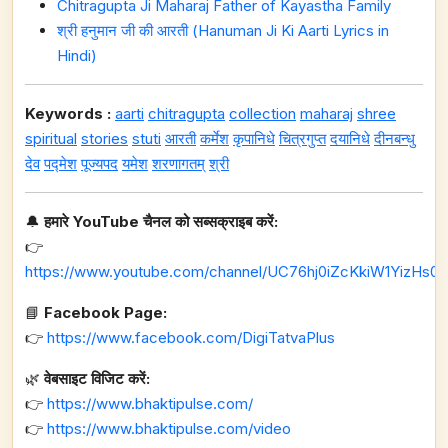
Chitragupta Ji Maharaj Father of Kayastha Family
श्री हनुमान जी की आरती (Hanuman Ji Ki Aarti Lyrics in
Hindi)
Keywords :
aarti
chitragupta
collection
maharaj
shree
spiritual
stories
stuti
आरती
कर्मेश
कृपानिधे
चित्रगुप्त
दयानिधे
दीनबन्धु
देव
पद्मेश
पूज्यपद
यमेश
शरणागतम्
श्री
🔔
हमारे YouTube चैनल को सब्सक्राइब करें:
👉
https://www.youtube.com/channel/UC76hj0iZcKkiW1YizHs0n
📘
Facebook Page:
👉
https://www.facebook.com/DigiTatvaPlus
🌿
वेबसाइट विजिट करें:
👉
https://www.bhaktipulse.com/
👉
https://www.bhaktipulse.com/video