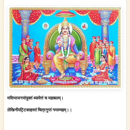
मसिभाजनसंयुक्तं ध्यायेत्तं च महाबलम्।
लेखिनीपट्टिकाहस्तं चित्रगुप्तं नमाम्यहम्।।