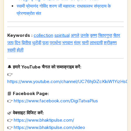
स्वामी प्रेमानंद गोविंद शरण जी महाराज: राधावल्लभ संप्रदाय के
प्रेरणास्रोत संत
Keywords :
collection
spiritual
अगले
उनके
कृष्ण
चित्रगुप्त
चैत्र
जाप
दिन
द्वितीया
धुलेंड़ी
पूजा
प्रार्थना
भगवान
मंत्र
यानी
लाभदायी
श्रीकृष्ण
स्वामी
होली
🔔
हमारे YouTube चैनल को सब्सक्राइब करें:
👉
https://www.youtube.com/channel/UC76hj0iZcKkiW1YizHs0n
📘
Facebook Page:
👉
https://www.facebook.com/DigiTatvaPlus
🌿
वेबसाइट विजिट करें:
👉
https://www.bhaktipulse.com/
👉
https://www.bhaktipulse.com/video