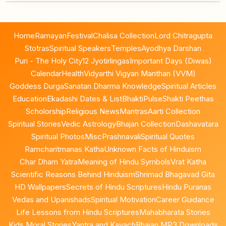
Home
Ramayan
Festival
Chalisa Collection
Lord Chitragupta
Stotras
Spiritual Speakers
Temples
Ayodhya Darshan
Puri - The Holy City
12 Jyotirlingas
Important Days (Diwas)
Calendar
Health
Vidyarthi Vigyan Manthan (VVM)
Goddess Durga
Sanatan Dharma Knowledge
Spiritual Articles
Education
Ekadashi Dates & List
BhaktiPulse
Shakti Peethas
Scholorship
Religious News
Mantras
Aarti Collection
Spiritual Stories
Vedic Astrology
Bhajan Collection
Dashavatara
Spiritual Photos
Misc
Prashnavali
Spiritual Quotes
Ramcharitmanas Katha
Unknown Facts of Hinduism
Char Dham Yatra
Meaning of Hindu Symbols
Vrat Katha
Scientific Reasons Behind Hinduism
Shrimad Bhagavad Gita
HD Wallpapers
Secrets of Hindu Scriptures
Hindu Puranas
Vedas and Upanishads
Spiritual Motivation
Career Guidance
Life Lessons from Hindu Scriptures
Mahabharata Stories
Kids Moral Stories
Yantra and Kavach
Bhajan MP3 Downloads