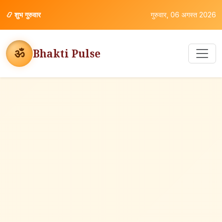
📿
शुभ गुरुवार
गुरुवार, 06 अगस्त 2026
ॐ
Bhakti Pulse