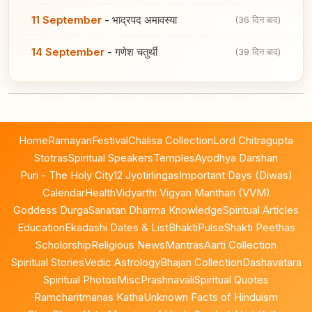
11 September
-
भाद्रपद अमावस्या
(36 दिन बाद)
14 September
-
गणेश चतुर्थी
(39 दिन बाद)
Home
Ramayan
Festival
Chalisa Collection
Lord Chitragupta
Stotras
Spiritual Speakers
Temples
Ayodhya Darshan
Puri - The Holy City
12 Jyotirlingas
Important Days (Diwas)
Calendar
Health
Vidyarthi Vigyan Manthan (VVM)
Goddess Durga
Sanatan Dharma Knowledge
Spiritual Articles
Education
Ekadashi Dates & List
BhaktiPulse
Shakti Peethas
Scholorship
Religious News
Mantras
Aarti Collection
Spiritual Stories
Vedic Astrology
Bhajan Collection
Dashavatara
Spiritual Photos
Misc
Prashnavali
Spiritual Quotes
Ramcharitmanas Katha
Unknown Facts of Hinduism