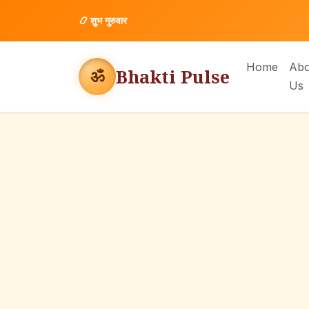
📿
शुभ गुरुवार
Home
Abo
Bhakti Pulse
ॐ
Us