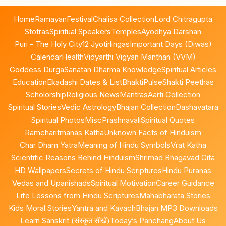
Home
Ramayan
Festival
Chalisa Collection
Lord Chitragupta
Stotras
Spiritual Speakers
Temples
Ayodhya Darshan
Puri - The Holy City
12 Jyotirlingas
Important Days (Diwas)
Calendar
Health
Vidyarthi Vigyan Manthan (VVM)
Goddess Durga
Sanatan Dharma Knowledge
Spiritual Articles
Education
Ekadashi Dates & List
BhaktiPulse
Shakti Peethas
Scholorship
Religious News
Mantras
Aarti Collection
Spiritual Stories
Vedic Astrology
Bhajan Collection
Dashavatara
Spiritual Photos
Misc
Prashnavali
Spiritual Quotes
Ramcharitmanas Katha
Unknown Facts of Hinduism
Char Dham Yatra
Meaning of Hindu Symbols
Vrat Katha
Scientific Reasons Behind Hinduism
Shrimad Bhagavad Gita
HD Wallpapers
Secrets of Hindu Scriptures
Hindu Puranas
Vedas and Upanishads
Spiritual Motivation
Career Guidance
Life Lessons from Hindu Scriptures
Mahabharata Stories
Kids Moral Stories
Yantra and Kavach
Bhajan MP3 Downloads
Learn Sanskrit (संस्कृत सीखें)
Today’s Panchang
About Us