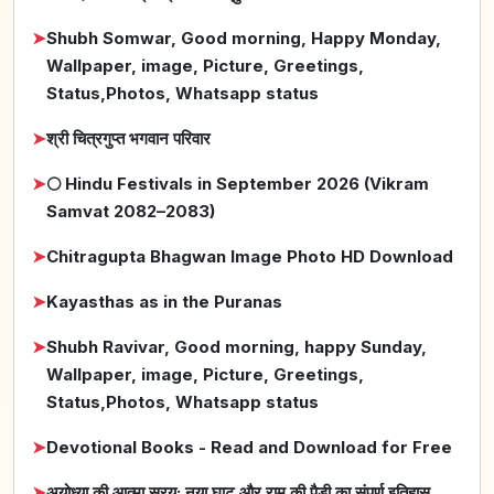
➤
Shubh Somwar, Good morning, Happy Monday,
Wallpaper, image, Picture, Greetings,
Status,Photos, Whatsapp status
➤
श्री चित्रगुप्त भगवान परिवार
➤
🌕 Hindu Festivals in September 2026 (Vikram
Samvat 2082–2083)
➤
Chitragupta Bhagwan Image Photo HD Download
➤
Kayasthas as in the Puranas
➤
Shubh Ravivar, Good morning, happy Sunday,
Wallpaper, image, Picture, Greetings,
Status,Photos, Whatsapp status
➤
Devotional Books - Read and Download for Free
➤
अयोध्या की आत्मा सरयू: नया घाट और राम की पैड़ी का संपूर्ण इतिहास,