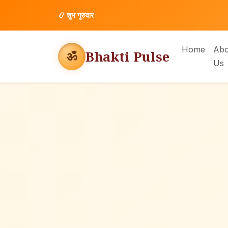
📿
शुभ गुरुवार
Home
Abo
Bhakti Pulse
ॐ
Us