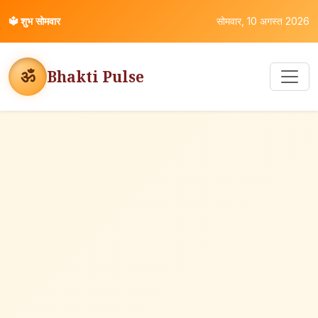
🔱
शुभ सोमवार
सोमवार, 10 अगस्त 2026
ॐ
Bhakti Pulse