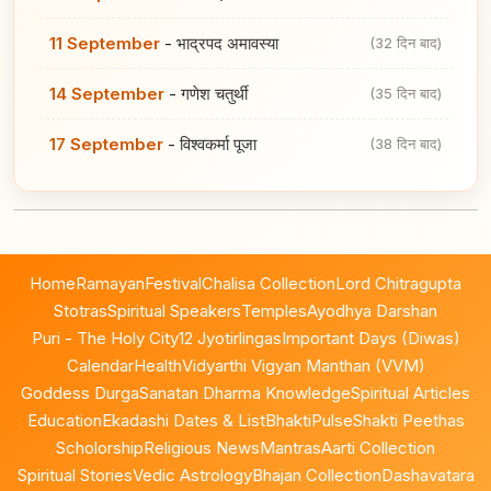
11 September
-
भाद्रपद अमावस्या
(32 दिन बाद)
14 September
-
गणेश चतुर्थी
(35 दिन बाद)
17 September
-
विश्वकर्मा पूजा
(38 दिन बाद)
Home
Ramayan
Festival
Chalisa Collection
Lord Chitragupta
Stotras
Spiritual Speakers
Temples
Ayodhya Darshan
Puri - The Holy City
12 Jyotirlingas
Important Days (Diwas)
Calendar
Health
Vidyarthi Vigyan Manthan (VVM)
Goddess Durga
Sanatan Dharma Knowledge
Spiritual Articles
Education
Ekadashi Dates & List
BhaktiPulse
Shakti Peethas
Scholorship
Religious News
Mantras
Aarti Collection
Spiritual Stories
Vedic Astrology
Bhajan Collection
Dashavatara